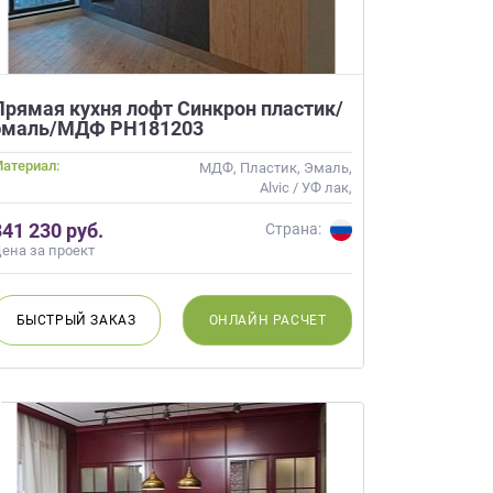
Прямая кухня лофт Синкрон пластик/
эмаль/МДФ РН181203
атериал:
МДФ, Пластик, Эмаль,
×
Alvic / УФ лак,
робки?
Интегрированная ручка,
×
341 230 руб.
Матовые
Страна:
леко от
ена за проект
БЫСТРЫЙ
ЗАКАЗ
ОНЛАЙН
РАСЧЕТ
ещение, подготовит
 для строителей
вы не купите мебель.
50 000 т.р.
уется?