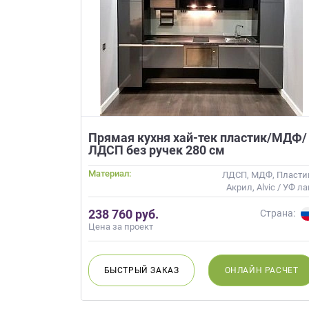
Приш
Прямая кухня хай-тек пластик/МДФ/
Выездно
ЛДСП без ручек 280 см
с образ
Нажим
Материал:
ЛДСП, МДФ, Пласти
Акрил, Alvic / УФ ла
Интегрированная ручк
238 760 руб.
Глянцев
Страна:
Цена за проект
БЫСТРЫЙ
ЗАКАЗ
ОНЛАЙН
РАСЧЕТ