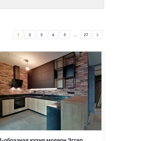
1
2
3
4
5
...
>
27
П-образная кухня модерн Эггер