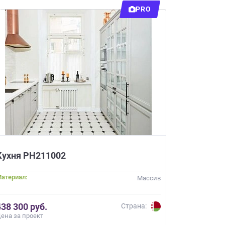
PRO
Кухня РН211002
атериал:
Массив
438 300 руб.
Страна:
ена за проект