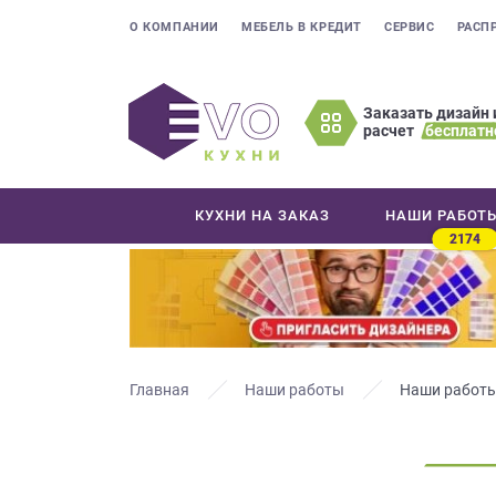
О КОМПАНИИ
МЕБЕЛЬ В КРЕДИТ
СЕРВИС
РАСП
Заказать дизайн 
расчет
бесплатн
Оставьте
ваши
контактные
КУХНИ НА ЗАКАЗ
НАШИ РАБОТ
данные
2174
Мы
свяжемся
с
вами
в
ближайшее
Главная
Наши работы
Наши работы
время
и
ответим
на