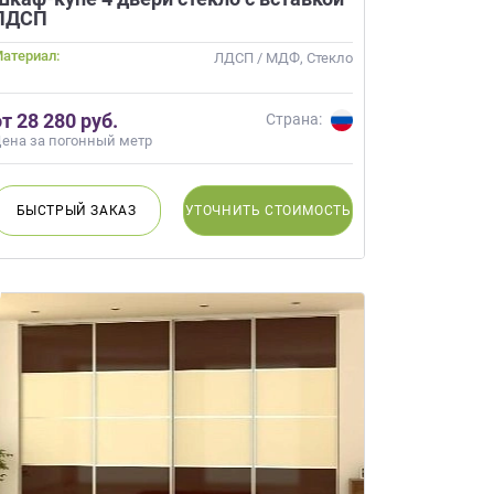
ачественную мебель не
ЛДСП
бель на
атериал:
ЛДСП / МДФ, Стекло
от 28 280 руб.
Страна:
АЙНЕРА
ена за погонный метр
 вы даете
Согласие на
 а также
Согласие на
ых метрическими
БЫСТРЫЙ
ЗАКАЗ
УТОЧНИТЬ
СТОИМОСТЬ
ях Политики обработки
ных.
ьности