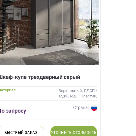
Шкаф-купе трехдверный серый
атериал:
Зеркальный, ЛДСП /
МДФ, МДФ Пластик,
МДФ Эмаль, Стекло,
Шпон
Страна:
По запросу
БЫСТРЫЙ
ЗАКАЗ
УТОЧНИТЬ
СТОИМОСТЬ