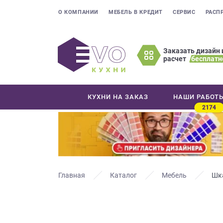
О КОМПАНИИ
МЕБЕЛЬ В КРЕДИТ
СЕРВИС
РАСП
Заказать дизайн 
расчет
бесплатн
Оставьте
ваши
контактные
КУХНИ НА ЗАКАЗ
НАШИ РАБОТ
данные
2174
Мы
свяжемся
с
вами
в
ближайшее
Главная
Каталог
Мебель
Шк
время
и
ответим
на