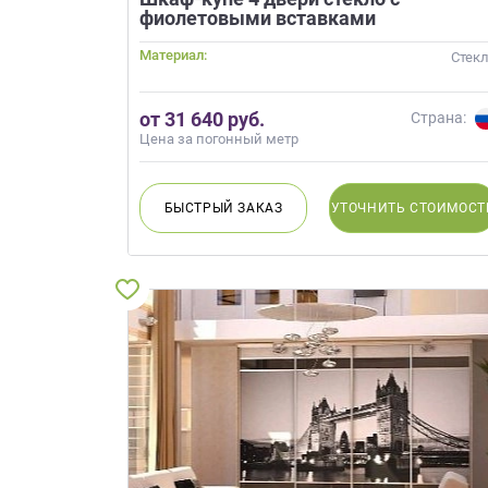
фиолетовыми вставками
Приш
Материал:
Стек
от 31 640 руб.
Страна:
Цена за погонный метр
БЫСТРЫЙ
ЗАКАЗ
УТОЧНИТЬ
СТОИМОСТ
Выездно
с образ
Нажим