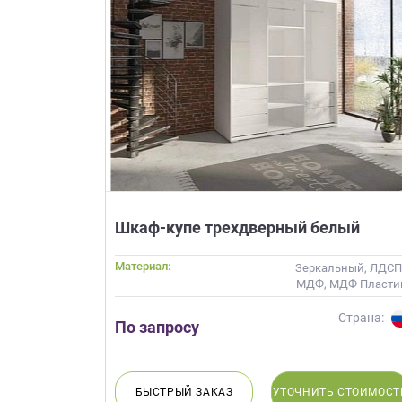
на
обработку
персональных
данных
,
а
также
Согласие
на
обработку
персональных
данных
метрическими
Шкаф-купе трехдверный белый
программами
в
Материал:
Зеркальный, ЛДСП
порядке
МДФ, МДФ Пласти
и
МДФ Эмаль, Стекл
на
Шпо
Страна:
По запросу
условиях
Политики
обработки
персональных
БЫСТРЫЙ
ЗАКАЗ
УТОЧНИТЬ
СТОИМОСТ