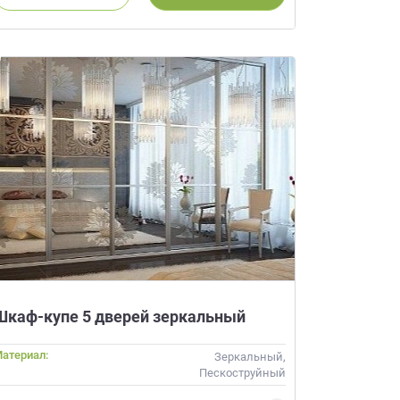
Шкаф-купе 5 дверей зеркальный
атериал:
Зеркальный,
Пескоструйный