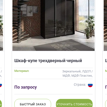
Шкаф-купе трехдверный черный
Материал:
М
 /
Зеркальный, ЛДСП /
к,
МДФ, МДФ Пластик,
о,
МДФ Эмаль, Стекло,
н
Шпон
Страна:
По запросу
Ь
БЫСТРЫЙ
ЗАКАЗ
УТОЧНИТЬ
СТОИМОСТЬ