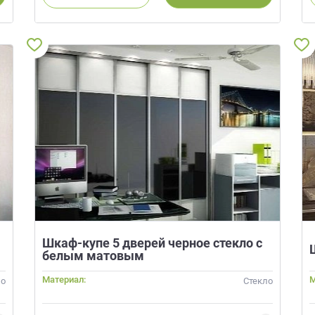
Шкаф-купе 5 дверей черное стекло с
белым матовым
Материал:
М
ло
Стекло