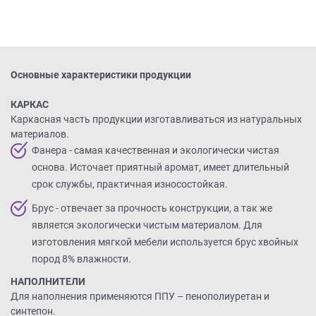
на
обработку
персональных
данных
,
а
Основные характеристики продукции
также
Согласие
КАРКАС
на
Каркасная часть продукции изготавливаться из натуральных
обработку
материалов.
персональных
Фанера - самая качественная и экологически чистая
данных
основа. Источает приятный аромат, имеет длительный
метрическими
срок службы, практичная износостойкая.
программами
в
Брус - отвечает за прочность конструкции, а так же
порядке
является экологически чистым материалом. Для
и
изготовления мягкой мебели используется брус хвойных
на
пород 8% влажности.
условиях
Политики
НАПОЛНИТЕЛИ
обработки
Для наполнения применяются ППУ – пенополиуретан и
персональных
синтепон.