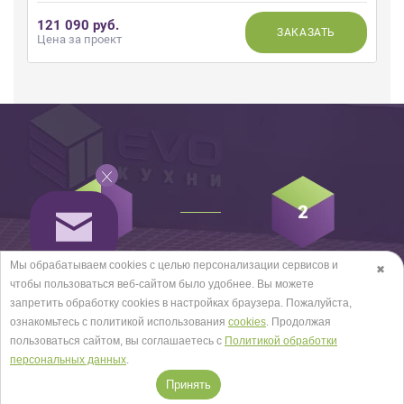
121 090 руб.
ЗАКАЗАТЬ
Цена за проект
Мы обрабатываем cookies с целью персонализации сервисов и
✖
Предварительный расчёт
Замер
чтобы пользоваться веб-сайтом было удобнее. Вы можете
запретить обработку сookies в настройках браузера. Пожалуйста,
ознакомьтесь с политикой использования
cookies
. Продолжая
пользоваться сайтом, вы соглашаетесь с
Политикой обработки
персональных данных
.
Принять