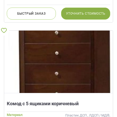
данных.
БЫСТРЫЙ
ЗАКАЗ
УТОЧНИТЬ
СТОИМОСТЬ
Комод с 5 ящиками коричневый
Материал:
Пластик ДСП , ЛДСП / МДФ,