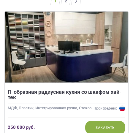
1
>
2
на
обработку
персональных
данных
,
а
также
Согласие
на
обработку
персональных
данных
метрическими
программами
в
П-образная радиусная кухня со шкафом хай-
порядке
тек
и
на
МДФ, Пластик, Интегрированная ручка, Стекло
Произведено:
условиях
Политики
обработки
250 000 руб.
ЗАКАЗАТЬ
персональных