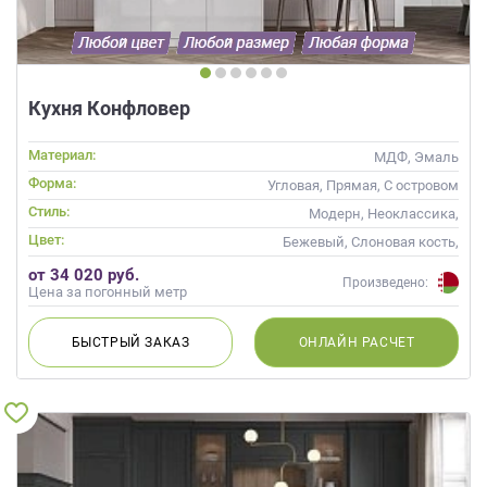
данных.
Кухня Конфловер
Материал:
МДФ, Эмаль
Форма:
Угловая, Прямая, С островом
Стиль:
Модерн, Неоклассика,
Современные
Цвет:
Бежевый, Слоновая кость,
Кремовый, Капучино
от 34 020 руб.
Произведено:
Цена за погонный метр
БЫСТРЫЙ
ЗАКАЗ
ОНЛАЙН
РАСЧЕТ