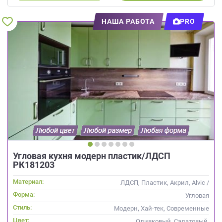
НАША РАБОТА
PRO
Угловая кухня модерн пластик/ЛДСП
РК181203
Материал:
ЛДСП, Пластик, Акрил, Alvic /
УФ лак
Форма:
Угловая
Стиль:
Модерн, Хай-тек, Современные
Цвет:
Оливковый, Салатовый,