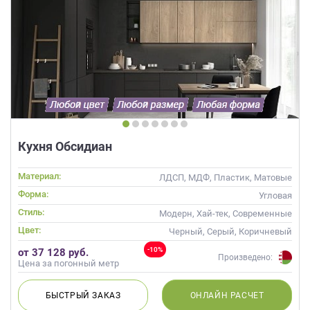
Кухня Обсидиан
Материал:
ЛДСП, МДФ, Пластик, Матовые
Форма:
Угловая
Стиль:
Модерн, Хай-тек, Современные
Цвет:
Черный, Серый, Коричневый
-10%
от 37 128 руб.
Произведено:
Цена за погонный метр
БЫСТРЫЙ
ЗАКАЗ
ОНЛАЙН
РАСЧЕТ