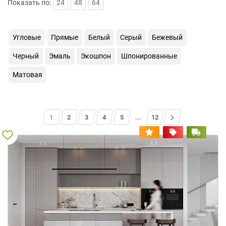
Показать по:
24
48
64
на
обработку
персональных
Угловые
Прямые
Белый
Серый
Бежевый
данных
,
а
Черный
Эмаль
Экошпон
Шпонированные
также
Согласие
Матовая
на
обработку
персональных
данных
1
2
3
4
5
...
>
12
метрическими
программами
в
порядке
и
на
условиях
Политики
обработки
персональных