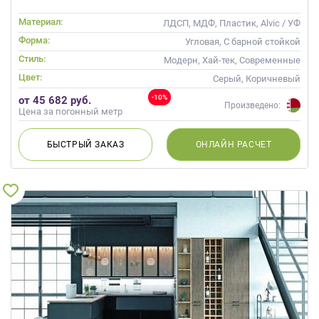
Материал:
ЛДСП, МДФ, Пластик, Alvic / УФ
лак, Стекло
Форма:
Угловая, С барной стойкой
Стиль:
Модерн, Хай-тек, Современные
Цвет:
Серый, Коричневый
-10%
от 45 682 руб.
Произведено:
Цена за погонный метр
БЫСТРЫЙ
ЗАКАЗ
ОНЛАЙН
РАСЧЕТ