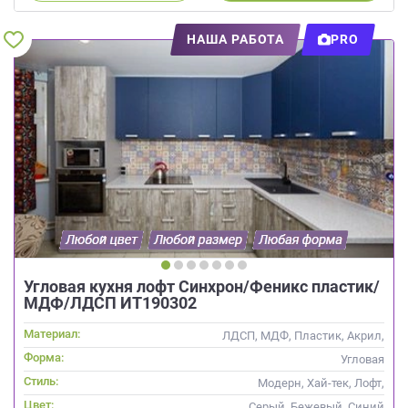
НАША РАБОТА
PRO
Угловая кухня лофт Синхрон/Феникс пластик/
МДФ/ЛДСП ИТ190302
Материал:
ЛДСП, МДФ, Пластик, Акрил,
Alvic / УФ лак
Форма:
Угловая
Стиль:
Модерн, Хай-тек, Лофт,
Современные
Цвет:
Серый, Бежевый, Синий