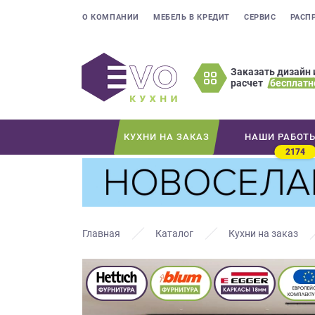
О КОМПАНИИ
МЕБЕЛЬ В КРЕДИТ
СЕРВИС
РАСП
Заказать дизайн 
расчет
бесплатн
Оставьте
ваши
контактные
КУХНИ НА ЗАКАЗ
НАШИ РАБОТ
данные
2174
Мы
свяжемся
с
вами
в
Главная
Каталог
Кухни на заказ
ближайшее
время
и
ответим
на