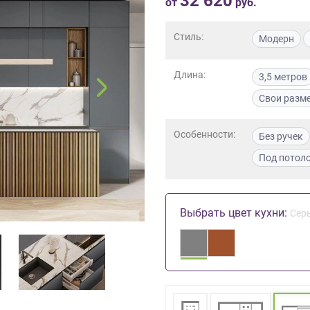
32 620
от
руб.
Стиль:
Модерн
Длина:
3,5 метров
Свои разм
Особенности:
Без ручек
Под потол
Выбрать цвет кухни:
Сер