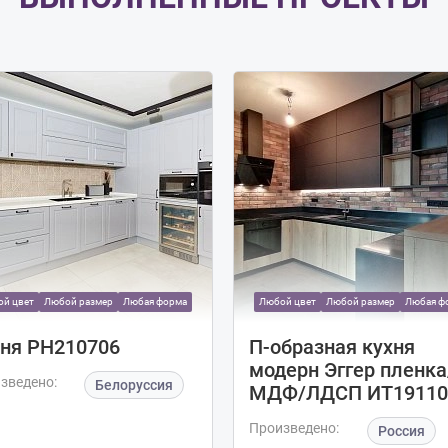
й цвет
Любой размер
Любая форма
Любой цвет
Любой размер
Любая ф
ня РН210706
П-образная кухня
модерн Эггер пленка
зведено:
Белоруссия
МДФ/ЛДСП ИТ19110
Произведено:
Россия