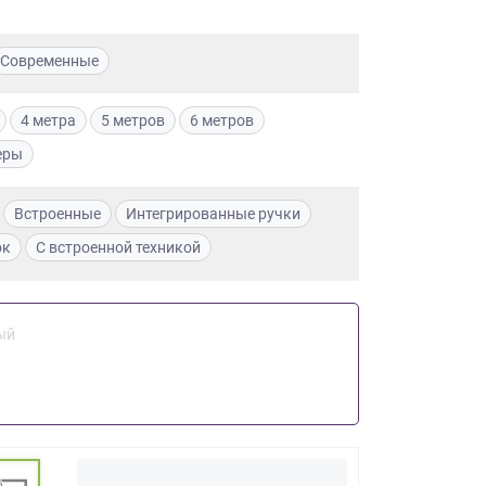
Современные
4 метра
5 метров
6 метров
еры
Встроенные
Интегрированные ручки
ок
С встроенной техникой
ый