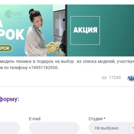
 модель техники в подарок на выбор из списка моделей, участв
ов по телефону +74951182930.
17240
 форму:
E-mail
Студия *
Не выбрано