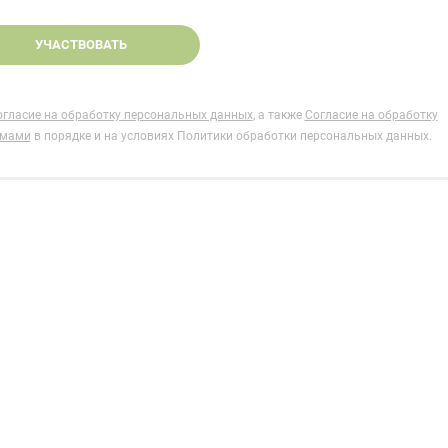
огласие на обработку персональных данных
, а также
Согласие на обработку
ммами
в порядке и на условиях Политики обработки персональных данных.
Нет времени? П
Наши салоны да
Не нашли нужную модель
вас?
или фасад мебели?