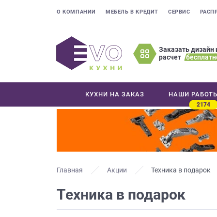
О КОМПАНИИ
МЕБЕЛЬ В КРЕДИТ
СЕРВИС
РАСП
Заказать дизайн 
расчет
бесплатн
Оставьте
ваши
контактные
КУХНИ НА ЗАКАЗ
НАШИ РАБОТ
данные
2174
Мы
свяжемся
с
вами
в
ближайшее
Главная
Акции
Техника в подарок
время
Техника в подарок
и
ответим
на