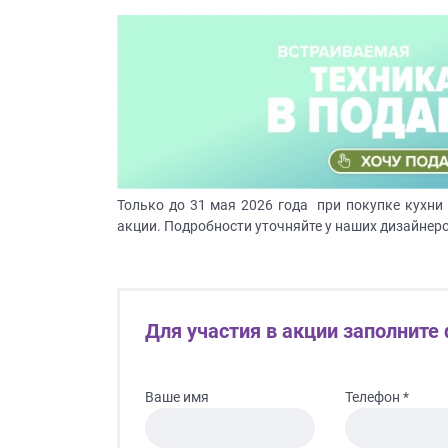
все
вопросы!
Ваше
имя
Ваш
телефон*
Только до 31 мая 2026 года при покупке кухни
акции. Подробности уточняйте у наших дизайнер
править
заявку
Нажимая
Для участия в акции заполните
на
кнопку
"Отправить",
Ваше имя
Телефон *
вы
даете
Согласие