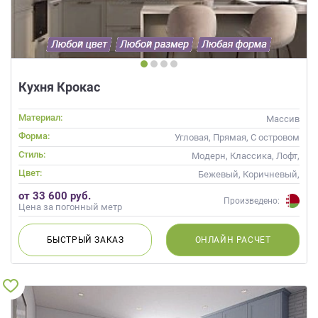
Кухня Крокас
Материал:
Массив
Форма:
Угловая, Прямая, С островом
Стиль:
Модерн, Классика, Лофт,
Прованс, Скандинавский,
Цвет:
Бежевый, Коричневый,
Неоклассика, Современные
Капучино
от 33 600 руб.
Произведено:
Цена за погонный метр
БЫСТРЫЙ
ЗАКАЗ
ОНЛАЙН
РАСЧЕТ