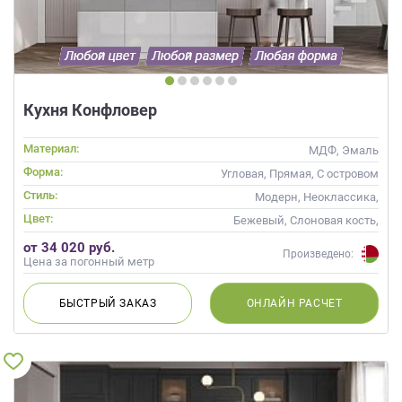
данных.
Кухня Конфловер
Материал:
МДФ, Эмаль
Форма:
Угловая, Прямая, С островом
Стиль:
Модерн, Неоклассика,
Современные
Цвет:
Бежевый, Слоновая кость,
Кремовый, Капучино
от 34 020 руб.
Произведено:
Цена за погонный метр
БЫСТРЫЙ
ЗАКАЗ
ОНЛАЙН
РАСЧЕТ