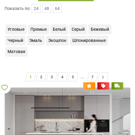
на
Показать по:
24
48
64
обработку
персональных
данных
,
Угловые
Прямые
Белый
Серый
Бежевый
а
также
Черный
Эмаль
Экошпон
Шпонированные
Согласие
на
Матовая
обработку
персональных
данных
метрическими
1
2
3
4
5
...
>
7
программами
в
порядке
и
на
условиях
Политики
обработки
персональных