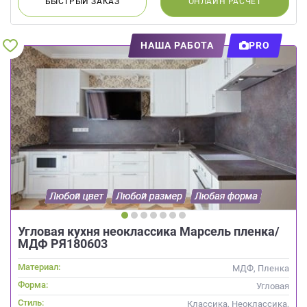
БЫСТРЫЙ
ЗАКАЗ
ОНЛАЙН
РАСЧЕТ
НАША РАБОТА
PRO
Угловая кухня неоклассика Марсель пленка/
МДФ РЯ180603
Материал:
МДФ, Пленка
Форма:
Угловая
Стиль:
Классика, Неоклассика,