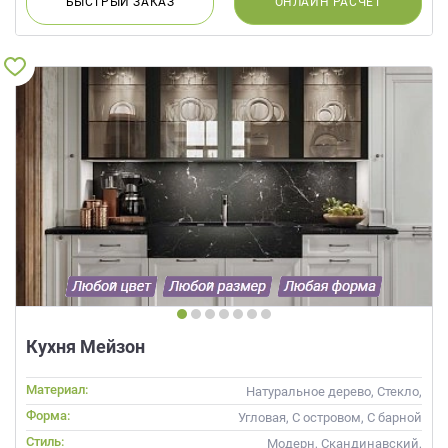
БЫСТРЫЙ
ЗАКАЗ
ОНЛАЙН
РАСЧЕТ
Кухня Мейзон
Материал:
Натуральное дерево, Стекло,
Массив
Форма:
Угловая, С островом, С барной
стойкой
Стиль:
Модерн, Скандинавский,