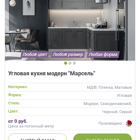
Угловая кухня модерн "Марсель"
Материал:
МДФ, Пленка, Матовые
Форма:
Угловая
Стиль:
Модерн, Скандинавский,
Неоклассика, Современные
Цвет:
Черный, Серый
от 0 руб.
Произведено:
Цена за погонный метр