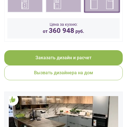
данных.
Цена за кухню:
360 948
от
руб.
Заказать дизайн и расчет
Вызвать дизайнера на дом