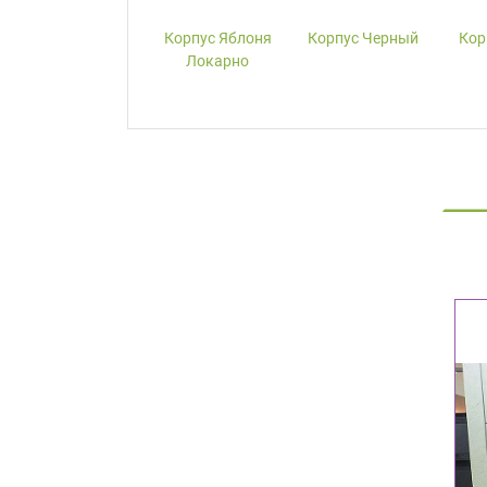
Корпус W1000-
Корпус Яблоня
Корпус Черный
Кор
ST19 Белый
Локарно
Премиум