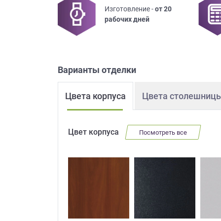
Изготовление -
от 20
Приш
рабочих дней
Варианты отделки
Цвета корпуса
Цвета столешниц
Выездно
с образ
Нажим
Цвет корпуса
Посмотреть все