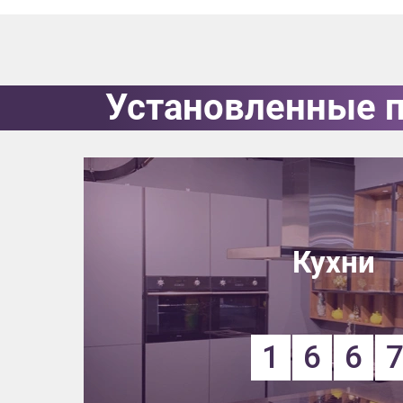
Приш
Установленные 
Выездно
с образ
Нажим
Кухни
1
6
6