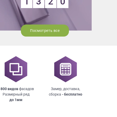
1
3
2
0
Посмотреть все
 800 видов
фасадов
Замер, доставка,
Размерный ряд
сборка
- бесплатно
до
1мм