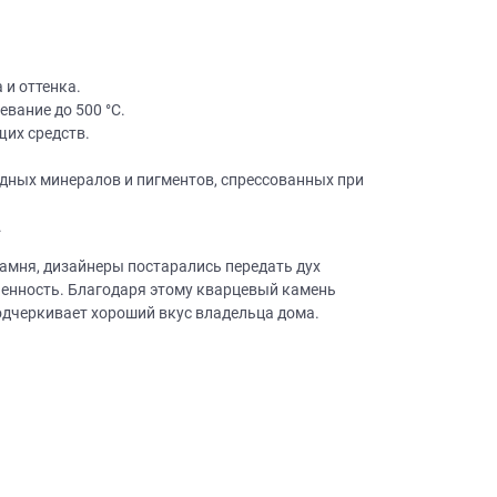
 и оттенка.
вание до 500 °C.
щих средств.
одных минералов и пигментов, спрессованных при
×
робки?
×
.
леко от
амня, дизайнеры постарались передать дух
енность. Благодаря этому кварцевый камень
подчеркивает хороший вкус владельца дома.
ещение, подготовит
 для строителей
вы не купите мебель.
50 000 т.р.
уется?