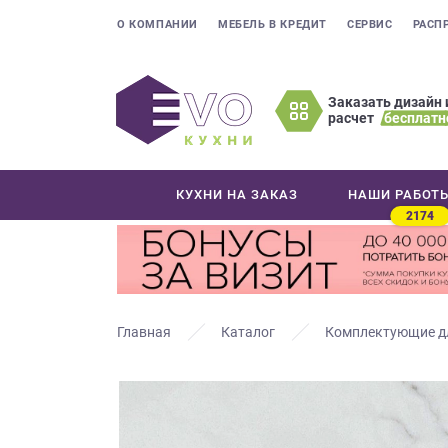
О КОМПАНИИ
МЕБЕЛЬ В КРЕДИТ
СЕРВИС
РАСП
Заказать дизайн 
расчет
бесплатн
Оставьте
ваши
контактные
КУХНИ НА ЗАКАЗ
НАШИ РАБОТ
данные
2174
Мы
свяжемся
с
вами
в
Главная
Каталог
Комплектующие д
ближайшее
время
и
ответим
на