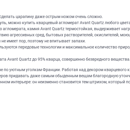
, сделать царапину даже острым ножом очень сложно.
упь, можно купить кварцевый агломерат Avant Quartz любого цвета
 агломерата, камня Avant Quartz термостойкая, выдерживает нагре
твию агрессивных сред, бытовых растворителей, окислителей, мою
не имеет пор, поэтому не впитывает запахи.
пользуются передовые технологии и максимальное количество прир
Нет времени? П
ата Avant Quartz до 95% кварца, совершенно безвредного вещества
Наши салоны да
Не нашли нужную модель
не по уютным уголкам Франции. Работая над декором кварцевого к
вас?
теров придавать даже самым обыденным вещам благородную утонч
или фасад мебели?
менном интерьере: он неизменно становится тем штрихом, который 
Дизайнер приедет к вам, замерит пом
дизайн-проект и предоставит чертежи
Разработаем и изготовим мебель любой сложности! Возможно
изготовление образца модели перед заказом
совершенно
БЕСПЛАТНО*
. Даже если 
*минимальная стоимость проекта от 1
Что от вас треб