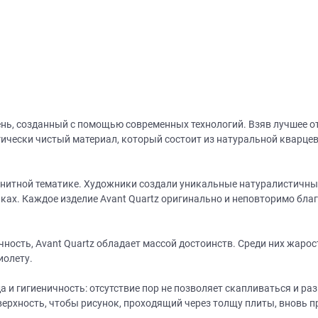
ень, созданный с помощью современных технологий. Взяв лучшее о
ически чистый материал, который состоит из натуральной кварцев
анитной тематике. Художники создали уникальные натуралистичны
ках. Каждое изделие Avant Quartz оригинально и неповторимо благ
чность, Avant Quartz обладает массой достоинств. Среди них жаро
иолету.
 и гигиеничность: отсутствие пор не позволяет скапливаться и ра
ерхность, чтобы рисунок, проходящий через толщу плиты, вновь п