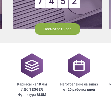
7
4
5
2
Посмотреть все
Каркасы из
18
мм
Изготовление
на заказ
>
ЛДСП
EGGER
от 20 рабочих дней
Фурнитура
BLUM