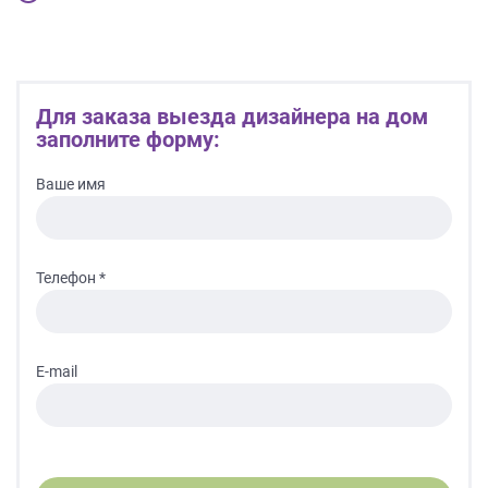
на
обработку
персональных
данных
,
а
Для заказа выезда дизайнера на дом
также
заполните форму:
Согласие
на
Ваше имя
обработку
персональных
данных
метрическими
Телефон *
программами
в
порядке
и
E-mail
на
условиях
Политики
обработки
персональных