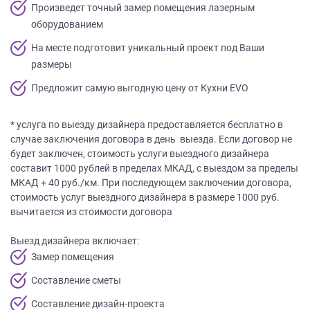
ЗАКАЗАТЬ РАСЧЕТ
все
качественную мебель не выходя из
Произведет точный замер помещения лазерным
дома.
вопросы!
оборудованием
Нажимая на кнопку “Отправить”, вы
принимаете условия
Политики
Ваше
На месте подготовит уникальный проект под Ваши
конфиденциальности
имя
размеры
ПРИГЛАСИТЬ ДИЗАЙНЕРА
Предложит самую выгодную цену от Кухни EVO
Ваш
Нажимая на кнопку "Отправить", вы
телефон*
даете
Согласие на обработку
персональных данных
, а также
* услуга по выезду дизайнера предоставляется бесплатно в
Согласие на обработку персональных
случае заключения договора в день выезда. Если договор не
данных метрическими программами
в
порядке и на условиях Политики
будет заключен, стоимость услуги выездного дизайнера
править
обработки персональных данных.
составит 1000 рублей в пределах МКАД, с выездом за пределы
заявку
МКАД + 40 руб./км. При последующем заключении договора,
стоимость услуг выездного дизайнера в размере 1000 руб.
вычитается из стоимости договора
Нажимая
на
Выезд дизайнера включает:
кнопку
Замер помещения
"Отправить",
вы
Составление сметы
даете
Составление дизайн-проекта
Согласие