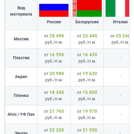
Вид
материала
Россия
Белоруссия
Италия
28 490
25 440
33 240
от
от
от
Массив
руб./п.м.
руб./п.м.
руб./п.м.
16 930
16 430
от
от
Пластик
-
руб./п.м.
руб./п.м.
20 980
19 620
от
от
Акрил
-
руб./п.м.
руб./п.м.
18 340
15 850
от
от
Пленка
-
руб./п.м.
руб./п.м.
21 760
19 970
от
от
Alvic / УФ Лак
-
руб./п.м.
руб./п.м.
23 220
21 930
от
от
Эмаль
-