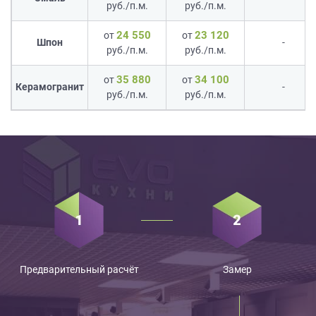
руб./п.м.
руб./п.м.
24 550
23 120
от
от
Шпон
-
руб./п.м.
руб./п.м.
35 880
34 100
от
от
Керамогранит
-
руб./п.м.
руб./п.м.
Предварительный расчёт
Замер