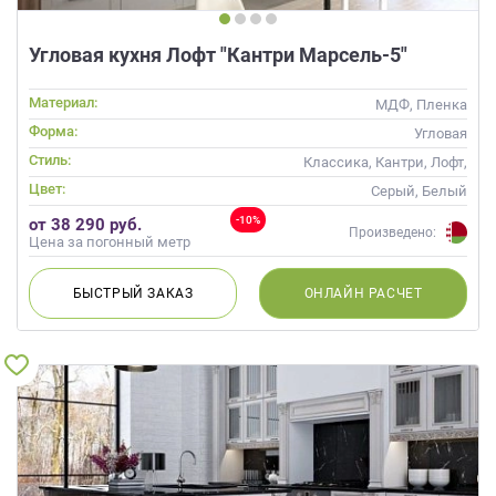
данных.
Угловая кухня Лофт "Кантри Марсель-5"
Материал:
МДФ, Пленка
Форма:
Угловая
Стиль:
Классика, Кантри, Лофт,
Скандинавский, Неоклассика,
Цвет:
Серый, Белый
Современные
-10%
от 38 290 руб.
Произведено:
Цена за погонный метр
БЫСТРЫЙ
ЗАКАЗ
ОНЛАЙН
РАСЧЕТ