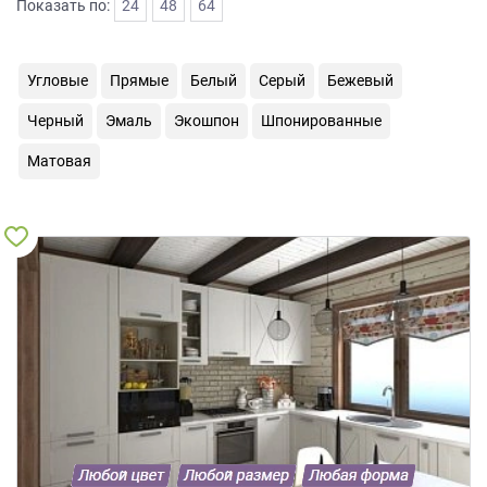
Показать по:
24
48
64
на
обработку
персональных
Угловые
Прямые
Белый
Серый
Бежевый
данных
,
а
Черный
Эмаль
Экошпон
Шпонированные
также
Согласие
Матовая
на
обработку
персональных
данных
метрическими
программами
в
порядке
и
на
условиях
Политики
обработки
персональных