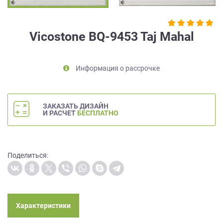
на
обработку
персональных
Vicostone BQ-9453 Taj Mahal
данных
,
а
также
Информация о рассрочке
Согласие
на
обработку
персональных
ЗАКАЗАТЬ ДИЗАЙН
данных
И РАСЧЕТ
БЕСПЛАТНО
метрическими
программами
в
порядке
Поделиться:
и
на
условиях
Политики
обработки
Характеристики
персональных