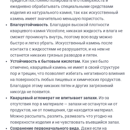
придется постоянно полировать его поверхность и
ежедневно обрабатывать специальными средствами
изделия из натурального камня, так как искусственный
камень имеет значительно меньшую пористость.
Влагоустойчивость
. Благодаря высокой плотности
кварцевого камня Vicostone, никакая жидкость и влага не
сможет проникнуть внутрь, поэтому всю воду можно
быстро и легко убрать. Искусственный камень после
контакта с жидкостями не разрушается, и на нем не
останется никаких грязных разводов и пятен.
Устойчивость к бытовым кислотам.
Как уже было
отмечено, кварцевый камень не имеет в своей структуре
пор и трещин, что позволяет избегать негативного влияния
на поверхность любых пищевых и химических продуктов.
Благодаря этому никаких пятен и других загрязнений
никогда не появится.
Кварцевый агломерат не впитывает запахи.
Из-за
отсутствия пор в материале — запахи не останутся ни от
продуктов, ни от помещения, где находится материал.
Можно рассыпать, разлить, размазать что угодно на
поверхности изделия и не чувствовать въевшийся запах.
Сохранение первоначального вида.
Даже если на