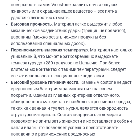
поверхность камня Vicostone разлить пачкающуюся
жидкость или окрашивающее вещество – все пятна
удастся с легкостью отмыть.
Высокая прочность
. Материал легко выдержит любое
механическое воздействие: удары (трещин не появится),
царапины (можно резать ножом продукты без
использования специальных досок).
Переносимость высоких температур.
Материал настолько
уникальный, что может кратковременно выдержать
температуру до +280 градусов по Цельсию. При более
длительных контактах с такими температурами, следует
все же использовать специальные подставки.
Высокий уровень гигиеничности.
Камень Vicostone не даст
вредоносным бактериям размножаться на своем
покрытии. Одним из главных критериев отделочного,
облицовочного материала в наиболее агрессивных средах,
таких как ванная и туалет, кухня, является однородность
структуры материала. Состав кварцевого агломерата
позволяет не впитывать жидкости и не оставляет в себе ни
капли влаги, что позволяет успешно препятствовать
попаданию и размножению вредоносных