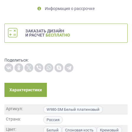
на
Информация о рассрочке
обработку
персональных
данных
,
а
ЗАКАЗАТЬ ДИЗАЙН
также
И РАСЧЕТ
БЕСПЛАТНО
Согласие
на
обработку
персональных
Поделиться:
данных
метрическими
программами
в
Характеристики
порядке
и
на
Артикул:
условиях
W980-SМ Белый платиновый
Политики
Страна:
Россия
обработки
персональных
Цвет:
Белый
Слоновая кость
Кремовый