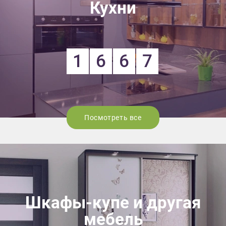
Кухни
1
6
6
7
Посмотреть все
Шкафы-купе и другая
мебель