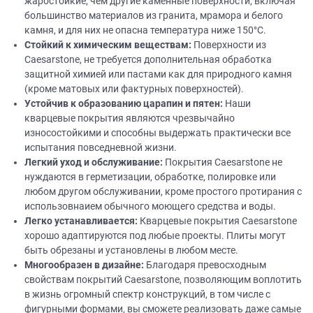
жаростойкие, чем другие каменные поверхности, включая
большинство материалов из гранита, мрамора и белого
камня, и для них не опасна температура ниже 150°C.
Стойкий
к химическим веществам:
Поверхности из
Caesarstone, не требуется дополнительная обработка
защитной химией или пастами как для природного камня
(кроме матовых или фактурных поверхностей).
Устойчив к образованию царапин и пятен:
Наши
кварцевые покрытия являются чрезвычайно
износостойкими и способны выдержать практически все
испытания повседневной жизни.
Легкий уход и обслуживание:
Покрытия Caesarstone не
нуждаются в герметизации, обработке, полировке или
любом другом обслуживании, кроме простого протирания с
использовнаием обычного моющего средства и воды.
Легко устанавливается:
Кварцевые покрытия Caesarstone
хорошо адаптируются под любые проекты. Плиты могут
быть обрезаны и установлены в любом месте.
Многообразен в
дизайне
:
Благодаря превосходным
свойствам покрытий Caesarstone, позволяющим воплотить
в жизнь огромный спектр конструкций, в том числе с
фигурными формами, вы сможете реализовать даже самые