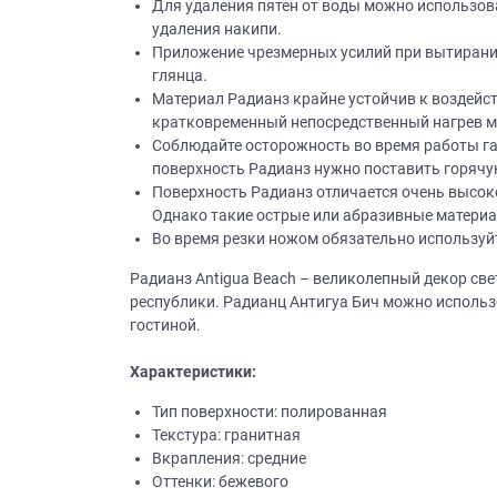
Для удаления пятен от воды можно использов
удаления накипи.
Приш
Приложение чрезмерных усилий при вытирании
глянца.
Материал Радианз крайне устойчив к воздейст
кратковременный непосредственный нагрев м
Соблюдайте осторожность во время работы газ
поверхность Радианз нужно поставить горячу
Поверхность Радианз отличается очень высок
Однако такие острые или абразивные материалы
Выездно
Во время резки ножом обязательно используй
с образ
Нажим
Радианз Antigua Beach – великолепный декор с
республики. Радианц Антигуа Бич можно использо
гостиной.
Характеристики:
Тип поверхности: полированная
Текстура: гранитная
Вкрапления: средние
Оттенки: бежевого