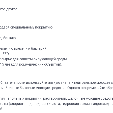
гое другое.
годаря специальному покрытию.
действию.
Нет времени? П
анению плесени и бактерий.
 LEED.
Наши салоны да
е сырье для защиты окружающей среды
Не нашли нужную модель
вас?
15 лет (для коммерческих объектов).
или фасад мебели?
Дизайнер приедет к вам, замерит пом
дизайн-проект и предоставит чертежи
Разработаем и изготовим мебель любой сложности! Возможно
обязательности используйте мягкую ткань и нейтральное моющее с
изготовление образца модели перед заказом
совершенно
БЕСПЛАТНО*
. Даже если 
ь обычные бытовые моющие средства. Однако не применяйте абраз
*минимальная стоимость проекта от 1
ятия напольных покрытий, растворители, щелочные моющие средств
Что от вас треб
ты (хлористоводородная кислота, гидроксид калия, гидроксид нат
й.