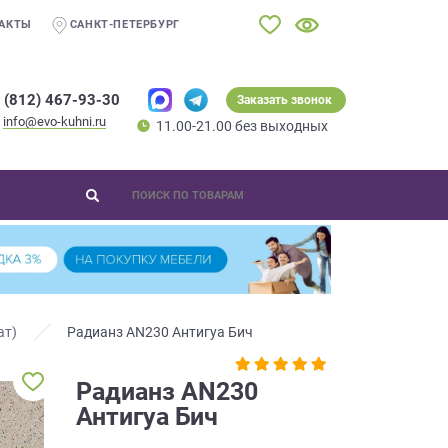
АКТЫ
САНКТ-ПЕТЕРБУРГ
 (812) 467-93-30
Заказать звонок
info@evo-kuhni.ru
11.00-21.00 без выходных
ат)
Радианз AN230 Антигуа Бич
Радианз AN230
Антигуа Бич