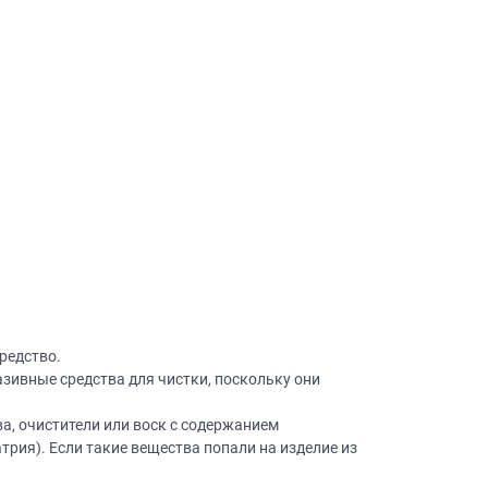
×
робки?
×
леко от
ещение, подготовит
 для строителей
редство.
вы не купите мебель.
ивные средства для чистки, поскольку они
50 000 т.р.
а, очистители или воск с содержанием
уется?
рия). Если такие вещества попали на изделие из