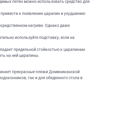
димых пятен можно использовать средство для
ачественную мебель не
бель на
 привести к появлению царапин и ухудшению
посредственном нагреве. Однако даже
АЙНЕРА
тельно используйте подставку, если на
 вы даете
Согласие на
 а также
Согласие на
бладает предельной стойкостью к царапинам.
ых метрическими
ять на ней царапины.
ях Политики обработки
ных.
ьности
оминает прекрасные пляжи Доминиканской
одоконников, так и для обеденного стола в