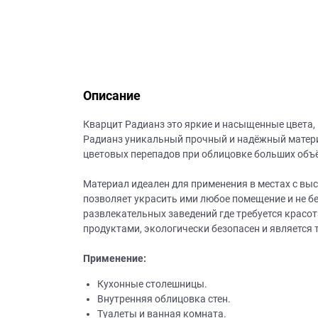
данных.
Описание
Кварцит Радианз это яркие и насыщенные цвета,
Радианз уникальный прочный и надёжный материа
цветовых перепадов при облицовке больших объё
Материал идеален для применения в местах с выс
позволяет украсить ими любое помещение и не б
развлекательных заведений где требуется красо
продуктами, экологически безопасен и является
Применение:
Кухонные столешницы.
Внутренняя облицовка стен.
Туалеты и ванная комната.