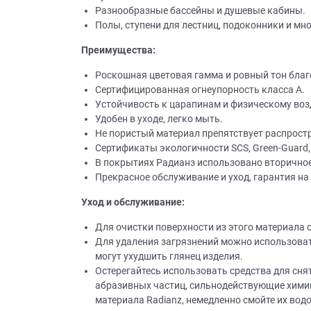
Разнообразные бассейны и душевые кабины.
Полы, ступени для лестниц, подоконники и мно
Преимущества:
Роскошная цветовая гамма и ровный тон бла
Сертифицированная огнеупорность класса А.
Устойчивость к царапинам и физическому воз
Удобен в уходе, легко мыть.
Не пористый материал препятствует распростр
Сертификаты экологичности SCS, Green-Guard,
В покрытиях Радианз использовано вторично
Прекрасное обслуживание и уход, гарантия на 
Уход и обслуживание:
Для очистки поверхности из этого материала 
Для удаления загрязнений можно использоват
могут ухудшить глянец изделия.
Остерегайтесь использовать средства для сн
абразивных частиц, сильнодействующие химика
материала Radianz, немедленно смойте их водо