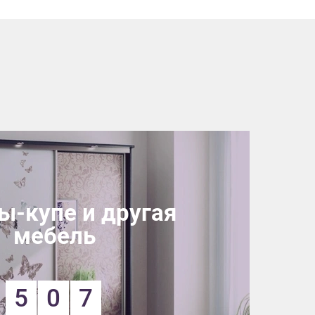
-купе и другая
мебель
5
0
7