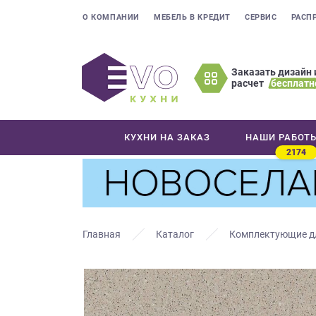
О КОМПАНИИ
МЕБЕЛЬ В КРЕДИТ
СЕРВИС
РАСП
Заказать дизайн 
расчет
бесплатн
Оставьте
ваши
контактные
КУХНИ НА ЗАКАЗ
НАШИ РАБОТ
данные
2174
Мы
свяжемся
с
вами
в
Главная
Каталог
Комплектующие д
ближайшее
время
и
ответим
на