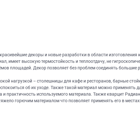
 красивейшие декоры и новые разработки в области изготовления
л, имеет высокую термостойкость и теплоотдачу, не гигроскопиче
мов площадей. Декор позволяет без проблем соединять большие ра
окой нагрузкой – столешницы для кафе и ресторанов, барные стойк
еспокоиться об их уходе. Также такой материал можно применять д
та и практичность используемого материала. Также кварцит Ради
 тяжело горючим материалом что позволяет применять его в местах