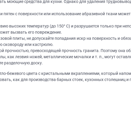
ать моющие средства для кухни. Однако для удаления трудновыво
Просто заполните форму и получите к
выходя из дома.
лите эскиз/фото
Согласуем фабричный
Изготовим вашу ме
 пятен с поверхности или использование абразивной ткани может
чертеж
фабрике
вию высоких температур (до 150° C) и разрушается только при не
Что от вас требуется?
ожет вызвать его повреждение.
ПРИГЛАСИТЬ ДИЗ
овой плиты, не допускайте попадания искр на поверхность и обяза
Просто заполните форму и получите качественную мебель не
ю сковороду или кастрюлю.
Нажимая на кнопку "Отправить",
выходя из дома.
обработку персональных данных
,
ой прочностью, превосходящей прочность гранита. Поэтому она о
обработку персональных данн
, как лезвия ножей, металлические мочалки и т. п., могут оставл
программами
в порядке и на услови
ЗАКАЗАТЬ РАСЧЕТ
й дизайнер
персональных дан
те разделочную доску.
цами
ая на кнопку “Отправить”, вы принимаете условия
Политики конфиденциал
ветло-бежевого цвета с кристальными вкраплениями, который нап
вать, как для производства барных стоек, кухонных столешниц и п