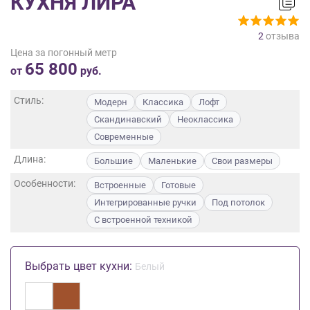
КУХНЯ ЛИРА
на
обработку
2
отзыва
персональных
Цена за погонный метр
данных
,
65 800
а
от
руб.
также
Согласие
Стиль:
Модерн
Классика
Лофт
на
Скандинавский
Неоклассика
обработку
Современные
персональных
данных
Длина:
Большие
Маленькие
Свои размеры
метрическими
Особенности:
программами
Встроенные
Готовые
в
Интегрированные ручки
Под потолок
порядке
С встроенной техникой
и
на
условиях
Выбрать цвет кухни:
Белый
Политики
обработки
персональных