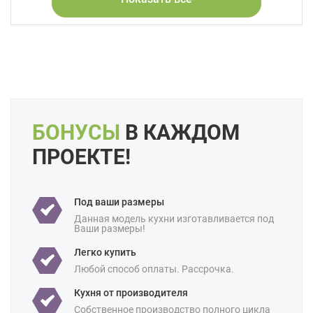
Форма кухни:
Прямая
С островом
С барной стойкой
Цвет:
Бежевый
Коричневый
Оранжевый
Длина:
Большие
Свои размеры
Отделка:
Под мрамор
Особенности:
Без верхних шкафов
Встроенные
БОНУСЫ
В КАЖДОМ
Готовые
Интегрированные ручки
ПРОЕКТЕ!
С встроенной техникой
Производство:
Российские
Ценовая
Под ваши размеры
Премиум-класс
категория:
Данная модель кухни изготавливается под
Ваши размеры!
Назначение:
В частный дом
Для студии
Легко купить
Площадь:
18 кв м
Любой способ оплаты. Рассрочка.
Кухня от производителя
Собственное производство полного цикла