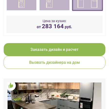
данных.
Цена за кухню:
283 164
от
руб.
Заказать дизайн и расчет
Вызвать дизайнера на дом