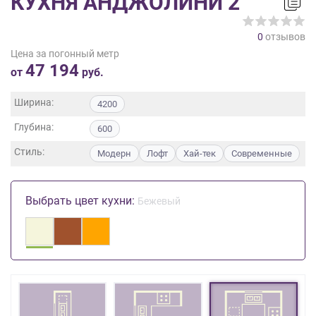
КУХНЯ АНДЖОЛИНИ 2
на
обработку
0
отзывов
персональных
Цена за погонный метр
данных
,
47 194
а
от
руб.
также
Согласие
Ширина:
4200
на
Глубина:
обработку
600
персональных
Стиль:
Модерн
Лофт
Хай-тек
Современные
данных
метрическими
программами
Выбрать цвет кухни:
Бежевый
в
порядке
и
на
условиях
Политики
обработки
персональных