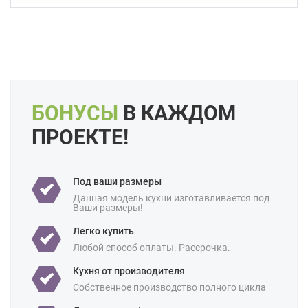
Цвет:
Белый
Слоновая кость
Кремовый
Коричневый
Длина:
Большие
Свои размеры
Отделка:
Под дерево
БОНУСЫ
В КАЖДОМ
Особенности:
Без верхних шкафов
Встроенные
Готовые
Интегрированные ручки
ПРОЕКТЕ!
С встроенной техникой
Производство:
Российские
Под ваши размеры
Ценовая
Бюджетные
Данная модель кухни изготавливается под
категория:
Ваши размеры!
Назначение:
В частный дом
Легко купить
Любой способ оплаты. Рассрочка.
Площадь:
12 кв м
18 кв м
Кухня от производителя
Собственное производство полного цикла