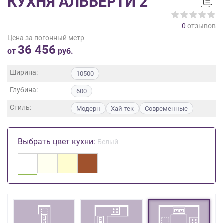
КУХНЯ АЛЬБЕРТИ 2
на
обработку
0
отзывов
персональных
Цена за погонный метр
данных
,
36 456
а
от
руб.
также
Согласие
Ширина:
10500
на
Глубина:
обработку
600
персональных
Стиль:
Модерн
Хай-тек
Современные
данных
метрическими
программами
Выбрать цвет кухни:
Белый
в
порядке
и
на
условиях
Политики
обработки
персональных