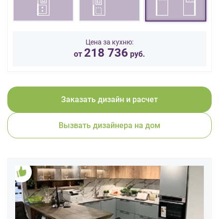
данных.
Цена за кухню:
218 736
от
руб.
Заказать дизайн и расчет
Вызвать дизайнера на дом