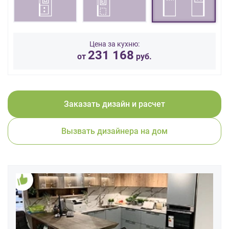
данных.
Цена за кухню:
231 168
от
руб.
Заказать дизайн и расчет
Вызвать дизайнера на дом