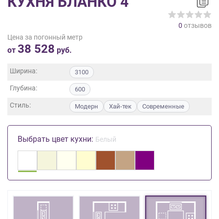
КУХНЯ БЛАНКО 4
на
обработку
0
отзывов
персональных
Цена за погонный метр
данных
,
38 528
а
от
руб.
также
Согласие
Ширина:
3100
на
Глубина:
обработку
600
персональных
Стиль:
Модерн
Хай-тек
Современные
данных
метрическими
программами
Выбрать цвет кухни:
Белый
в
порядке
и
на
условиях
Политики
обработки
персональных