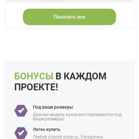
Фасады:
ЛДСП
МДФ
Пластик
Акрил
Alvic / УФ лак
Показать все
Форма кухни:
П-образная
С барной стойкой
Цвет:
Серый
Белый
Слоновая кость
Кремовый
Длина:
Большие
Свои размеры
Отделка:
Под дерево
БОНУСЫ
В КАЖДОМ
Особенности:
Встроенные
Готовые
ПРОЕКТЕ!
Интегрированные ручки
С встроенной техникой
Под ваши размеры
Производство:
Российские
Данная модель кухни изготавливается под
Ваши размеры!
Ценовая
Бюджетные
категория:
Легко купить
Назначение:
В квартиру
В частный дом
Любой способ оплаты. Рассрочка.