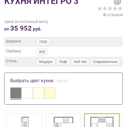
КУХНЯ ИНТЕГРО 3
на
обработку
0
отзывов
персональных
Цена за погонный метр
данных
,
35 952
а
от
руб.
также
Согласие
Ширина:
7200
на
Глубина:
обработку
600
персональных
Стиль:
Модерн
Лофт
Хай-тек
Современные
данных
метрическими
программами
Выбрать цвет кухни:
Серый
в
порядке
и
на
условиях
Политики
обработки
персональных