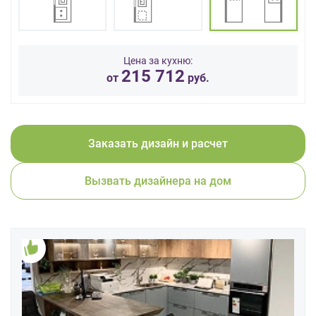
данных.
Цена за кухню:
215 712
от
руб.
Заказать дизайн и расчет
Вызвать дизайнера на дом