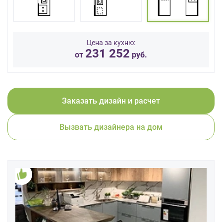
данных.
Цена за кухню:
231 252
от
руб.
Заказать дизайн и расчет
Вызвать дизайнера на дом