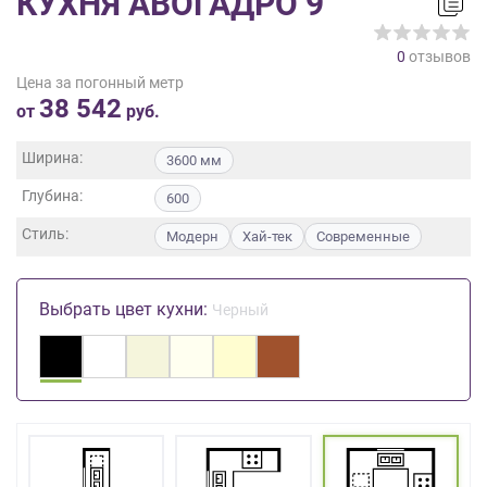
КУХНЯ АВОГАДРО 9
на
обработку
0
отзывов
персональных
Цена за погонный метр
данных
,
38 542
а
от
руб.
также
Согласие
Ширина:
3600 мм
на
Глубина:
обработку
600
персональных
Стиль:
Модерн
Хай-тек
Современные
данных
метрическими
программами
Выбрать цвет кухни:
Черный
в
порядке
и
на
условиях
Политики
обработки
персональных