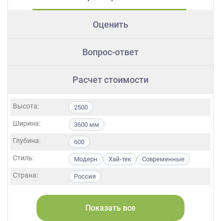
Оценить
Вопрос-ответ
Расчет стоимости
Высота:
2500
Ширина:
3600 мм
Глубина:
600
Стиль:
Модерн
Хай-тек
Современные
Страна:
Россия
Фасады:
ЛДСП
МДФ
Акрил
Пленка
Alvic / УФ лак
Матовые
Эмаль
Показать все
Шпон