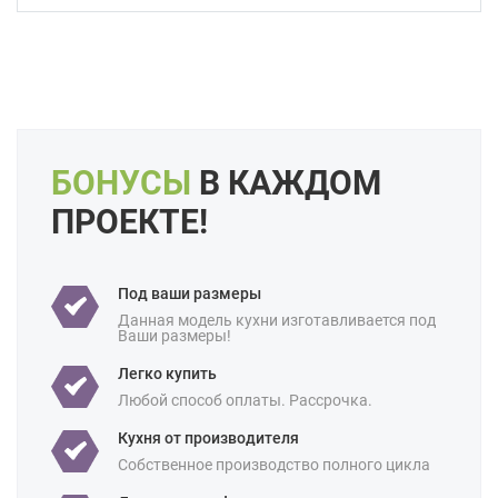
Форма кухни:
Прямая
С островом
С барной стойкой
Цвет:
Черный
Белый
Бежевый
Слоновая кость
Кремовый
Коричневый
БОНУСЫ
В КАЖДОМ
Длина:
4 метра
Большие
Свои размеры
ПРОЕКТЕ!
Отделка:
Под дерево
Особенности:
Встроенные
Готовые
Под ваши размеры
Интегрированные ручки
Под потолок
Данная модель кухни изготавливается под
С встроенной техникой
Ваши размеры!
Производство:
Российские
Легко купить
Любой способ оплаты. Рассрочка.
Ценовая
Бюджетные
Премиум-класс
категория:
Кухня от производителя
Назначение:
В частный дом
Для студии
Собственное производство полного цикла