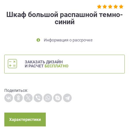
на
обработку
Шкаф большой распашной темно-
персональных
синий
данных
,
а
также
Информация о рассрочке
Согласие
на
обработку
персональных
ЗАКАЗАТЬ ДИЗАЙН
данных
И РАСЧЕТ
БЕСПЛАТНО
метрическими
программами
в
порядке
Поделиться:
и
на
условиях
Политики
обработки
Характеристики
персональных