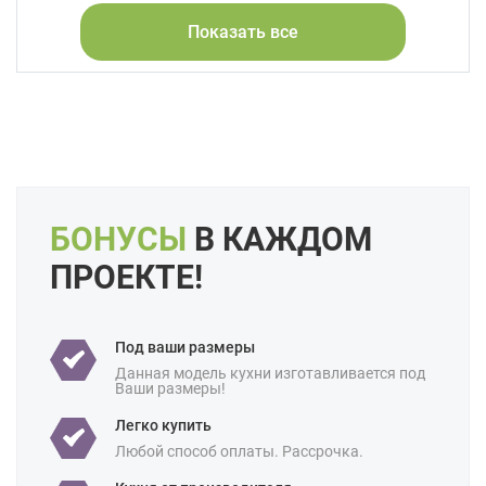
Стекло
Шпон
Показать все
Форма кухни:
Угловая
Цвет:
Синий
Длина:
5 метров
Большие
Свои размеры
Особенности:
Встроенные
Готовые
Интегрированные ручки
Под потолок
С встроенной техникой
БОНУСЫ
В КАЖДОМ
Производство:
Российские
ПРОЕКТЕ!
Ценовая
Премиум-класс
категория:
Под ваши размеры
Назначение:
В квартиру
Для студии
Данная модель кухни изготавливается под
Ваши размеры!
Площадь:
7 кв м
8 кв м
9 кв м
Легко купить
Любой способ оплаты. Рассрочка.