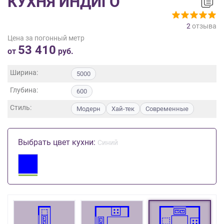
КУХНЯ ИНДИГО
на
обработку
2
отзыва
персональных
Цена за погонный метр
данных
,
53 410
а
от
руб.
также
Согласие
Ширина:
5000
на
Глубина:
обработку
600
персональных
Стиль:
Модерн
Хай-тек
Современные
данных
метрическими
программами
Выбрать цвет кухни:
Синий
в
порядке
и
на
условиях
Политики
обработки
персональных