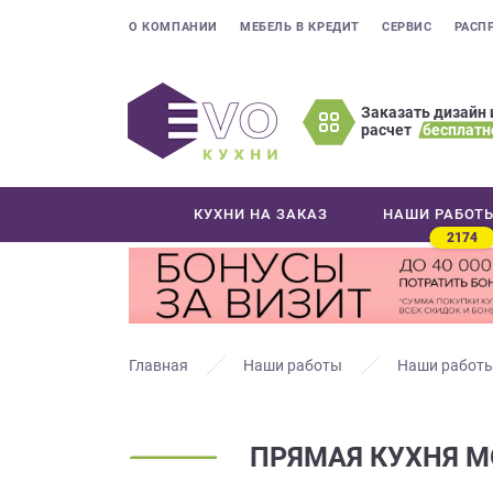
О КОМПАНИИ
МЕБЕЛЬ В КРЕДИТ
СЕРВИС
РАСП
Заказать дизайн 
расчет
бесплатн
Оставьте
ваши
контактные
КУХНИ НА ЗАКАЗ
НАШИ РАБОТ
данные
2174
Мы
свяжемся
с
вами
в
Главная
Наши работы
Наши работы
ближайшее
время
и
ПРЯМАЯ КУХНЯ М
ответим
на