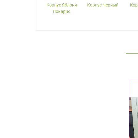
Корпус W1000-
Корпус Яблоня
Корпус Черный
Кор
ST19 Белый
Локарно
Премиум