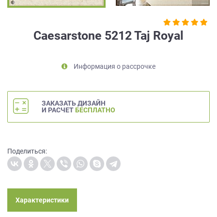
на
обработку
персональных
Caesarstone 5212 Taj Royal
данных
,
а
также
Информация о рассрочке
Согласие
на
обработку
персональных
ЗАКАЗАТЬ ДИЗАЙН
данных
И РАСЧЕТ
БЕСПЛАТНО
метрическими
программами
в
порядке
Поделиться:
и
на
условиях
Политики
обработки
Характеристики
персональных