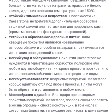
жаростойкие, чем другие каменные поверхности, включая
большинство материалов из гранита, мрамора и белого
камня, и для них не опасна температура ниже 150°C.
Стойкий
к химическим веществам:
Поверхности из
Caesarstone, не требуется дополнительная обработка
защитной химией или пастами как для природного камня
(кроме матовых или фактурных поверхностей).
Устойчив к образованию царапин и пятен:
Наши
кварцевые покрытия являются чрезвычайно
износостойкими и способны выдержать практически все
испытания повседневной жизни.
Легкий уход и обслуживание:
Покрытия Caesarstone не
нуждаются в герметизации, обработке, полировке или
любом другом обслуживании, кроме простого протирания с
использовнаием обычного моющего средства и воды.
Легко устанавливается:
Кварцевые покрытия Caesarstone
хорошо адаптируются под любые проекты. Плиты могут
быть обрезаны и установлены в любом месте.
Многообразен в
дизайне
:
Благодаря превосходным
свойствам покрытий Caesarstone, позволяющим воплотить
в жизнь огромный спектр конструкций, в том числе с
фигурными формами, вы сможете реализовать даже самые