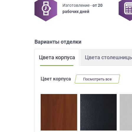
Изготовление -
от 20
Приш
рабочих дней
Варианты отделки
Цвета корпуса
Цвета столешниц
Выездно
с образ
Нажим
Цвет корпуса
Посмотреть все