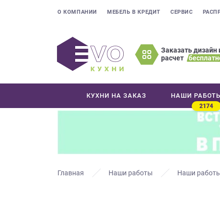
О КОМПАНИИ
МЕБЕЛЬ В КРЕДИТ
СЕРВИС
РАСП
Заказать дизайн 
расчет
бесплатн
Оставьте
ваши
контактные
КУХНИ НА ЗАКАЗ
НАШИ РАБОТ
данные
2174
Мы
свяжемся
с
вами
в
ближайшее
Главная
Наши работы
Наши работы
время
и
ответим
на