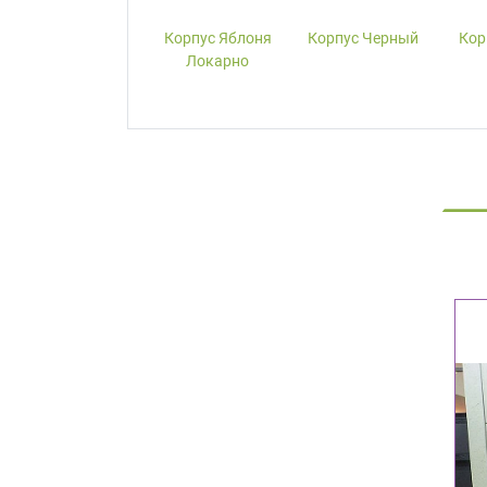
Корпус W1000-
Корпус Яблоня
Корпус Черный
Кор
ST19 Белый
Локарно
Премиум