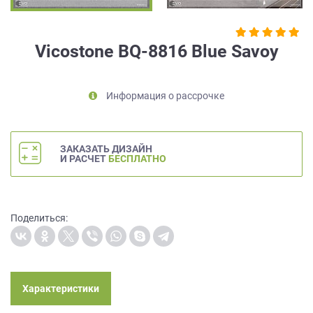
на
обработку
персональных
Vicostone BQ-8816 Blue Savoy
данных
,
а
также
Информация о рассрочке
Согласие
на
обработку
персональных
ЗАКАЗАТЬ ДИЗАЙН
данных
И РАСЧЕТ
БЕСПЛАТНО
метрическими
программами
в
порядке
Поделиться:
и
на
условиях
Политики
обработки
Характеристики
персональных