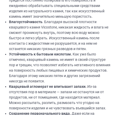
придется постоянно полировать его поверхность и
ежедневно обрабатывать специальными средствами
изделия из натурального камня, так как искусственный
камень имеет значительно меньшую пористость.
Влагоустойчивость
. Благодаря высокой плотности
кварцевого камня Vicostone, никакая жидкость и влага не
сможет проникнуть внутрь, поэтому всю воду можно
быстро и легко убрать. Искусственный камень после
контакта с жидкостями не разрушается, и на нем не
останется никаких грязных разводов и пятен.
Устойчивость к бытовым кислотам.
Как уже было
отмечено, кварцевый камень не имеет в своей структуре
пор и трещин, что позволяет избегать негативного влияния
на поверхность любых пищевых и химических продуктов.
Благодаря этому никаких пятен и других загрязнений
никогда не появится.
Кварцевый агломерат не впитывает запахи.
Из-за
отсутствия пор в материале — запахи не останутся ни от
продуктов, ни от помещения, где находится материал.
Можно рассыпать, разлить, размазать что угодно на
поверхности изделия и не чувствовать въевшийся запах.
Сохранение первоначального вида.
Даже если на