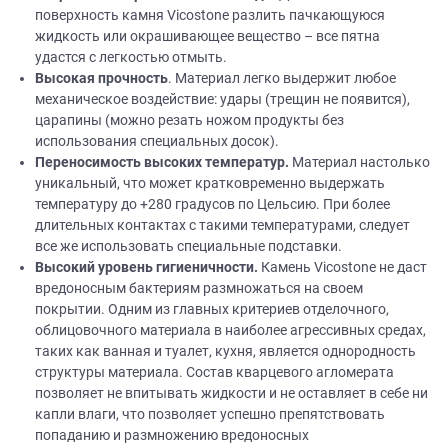
поверхность камня Vicostone разлить пачкающуюся
жидкость или окрашивающее вещество – все пятна
удастся с легкостью отмыть.
Высокая прочность
. Материал легко выдержит любое
механическое воздействие: удары (трещин не появится),
царапины (можно резать ножом продукты без
использования специальных досок).
Переносимость высоких температур.
Материал настолько
уникальный, что может кратковременно выдержать
температуру до +280 градусов по Цельсию. При более
длительных контактах с такими температурами, следует
все же использовать специальные подставки.
Высокий уровень гигиеничности.
Камень Vicostone не даст
вредоносным бактериям размножаться на своем
покрытии. Одним из главных критериев отделочного,
облицовочного материала в наиболее агрессивных средах,
таких как ванная и туалет, кухня, является однородность
структуры материала. Состав кварцевого агломерата
позволяет не впитывать жидкости и не оставляет в себе ни
капли влаги, что позволяет успешно препятствовать
попаданию и размножению вредоносных