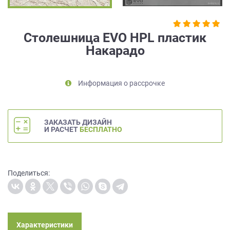
на
обработку
персональных
Столешница EVO HPL пластик
данных
,
Накарадо
а
также
Согласие
на
Информация о рассрочке
обработку
персональных
данных
ЗАКАЗАТЬ ДИЗАЙН
метрическими
И РАСЧЕТ
БЕСПЛАТНО
программами
в
порядке
и
Поделиться:
на
условиях
Политики
обработки
персональных
Характеристики