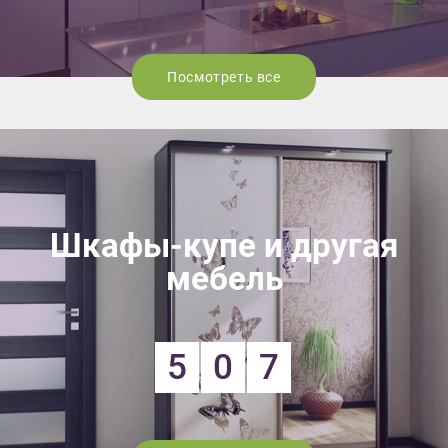
Посмотреть все
Шкафы-купе и другая
мебель
5
0
7