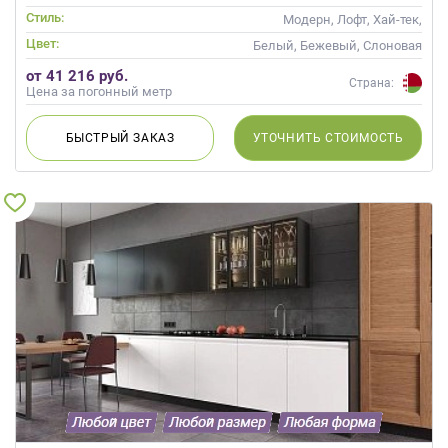
Стиль:
Модерн, Лофт, Хай-тек,
Современные
Цвет:
Белый, Бежевый, Слоновая
кость, Кремовый, Коричневый,
от 41 216 руб.
Капучино
Страна:
Цена за погонный метр
БЫСТРЫЙ
ЗАКАЗ
УТОЧНИТЬ
СТОИМОСТЬ