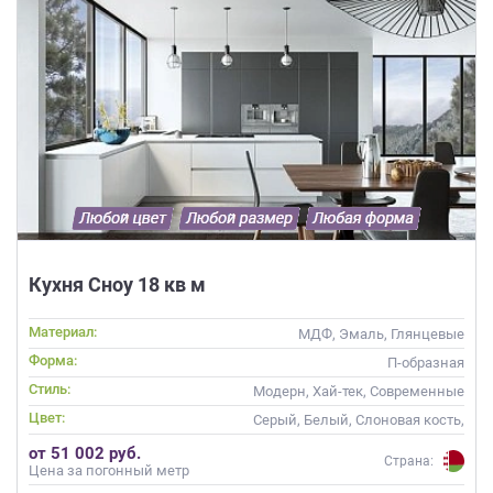
Кухня Сноу 18 кв м
Материал:
МДФ, Эмаль, Глянцевые
Форма:
П-образная
Стиль:
Модерн, Хай-тек, Современные
Цвет:
Серый, Белый, Слоновая кость,
Кремовый
от 51 002 руб.
Страна:
Цена за погонный метр