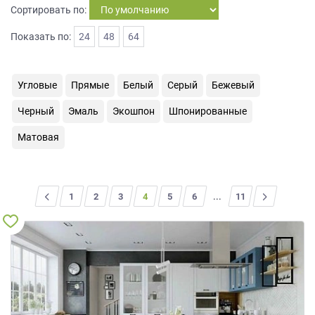
Сортировать по:
на
обработку
Показать по:
24
48
64
персональных
данных
,
а
также
Угловые
Прямые
Белый
Серый
Бежевый
Согласие
Черный
Эмаль
Экошпон
Шпонированные
на
обработку
Матовая
персональных
данных
метрическими
программами
<
1
2
3
4
5
6
...
>
11
в
порядке
и
на
условиях
Политики
обработки
персональных