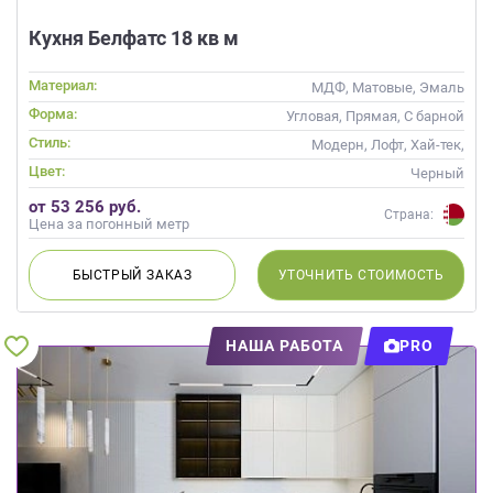
Кухня Белфатс 18 кв м
Материал:
МДФ, Матовые, Эмаль
Форма:
Угловая, Прямая, С барной
стойкой
Стиль:
Модерн, Лофт, Хай-тек,
Современные
Цвет:
Черный
от 53 256 руб.
Страна:
Цена за погонный метр
БЫСТРЫЙ
ЗАКАЗ
УТОЧНИТЬ
СТОИМОСТЬ
НАША РАБОТА
PRO