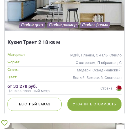
данных.
Кухня Трент 2 18 кв м
Материал:
МДФ, Пленка, Эмаль, Стекло
Форма:
С островом, П-образная, С
барной стойкой
Стиль:
Модерн, Скандинавский,
Неоклассика, Современные
Цвет:
Белый, Бежевый, Слоновая
кость, Кремовый, Синий,
от 33 278 руб.
Голубой
Страна:
Цена за погонный метр
БЫСТРЫЙ
ЗАКАЗ
УТОЧНИТЬ
СТОИМОСТЬ