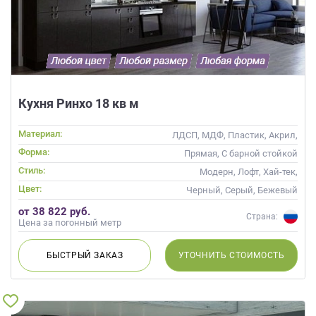
Кухня Ринхо 18 кв м
Материал:
ЛДСП, МДФ, Пластик, Акрил,
Alvic / УФ лак
Форма:
Прямая, С барной стойкой
Стиль:
Модерн, Лофт, Хай-тек,
Современные
Цвет:
Черный, Серый, Бежевый
от 38 822 руб.
Страна:
Цена за погонный метр
БЫСТРЫЙ
ЗАКАЗ
УТОЧНИТЬ
СТОИМОСТЬ