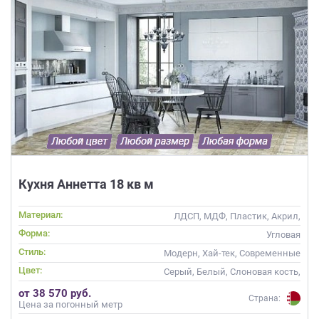
Кухня Аннетта 18 кв м
Материал:
ЛДСП, МДФ, Пластик, Акрил,
Alvic / УФ лак, Массив,
Форма:
Угловая
Глянцевые
Стиль:
Модерн, Хай-тек, Современные
Цвет:
Серый, Белый, Слоновая кость,
Кремовый, Фисташковый
от 38 570 руб.
Страна:
Цена за погонный метр