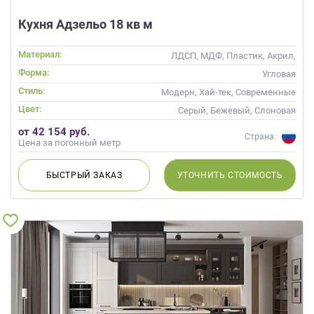
Кухня Адзельо 18 кв м
Материал:
ЛДСП, МДФ, Пластик, Акрил,
Пленка, Alvic / УФ лак, Эмаль,
Форма:
Угловая
Шпон, Глянцевые
Стиль:
Модерн, Хай-тек, Современные
Цвет:
Серый, Бежевый, Слоновая
кость, Кремовый, Коричневый,
от 42 154 руб.
Капучино
Страна:
Цена за погонный метр
БЫСТРЫЙ
ЗАКАЗ
УТОЧНИТЬ
СТОИМОСТЬ