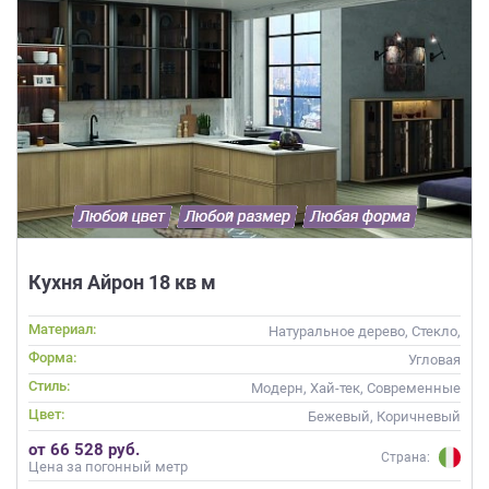
Кухня Айрон 18 кв м
Материал:
Натуральное дерево, Стекло,
Массив
Форма:
Угловая
Стиль:
Модерн, Хай-тек, Современные
Цвет:
Бежевый, Коричневый
от 66 528 руб.
Страна:
Цена за погонный метр