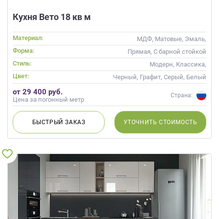
Кухня Вето 18 кв м
Материал:
МДФ, Матовые, Эмаль,
Глянцевые
Форма:
Прямая, С барной стойкой
Стиль:
Модерн, Классика,
Скандинавский, Неоклассика,
Цвет:
Черный, Графит, Серый, Белый
Современные
от 29 400 руб.
Страна:
Цена за погонный метр
БЫСТРЫЙ
ЗАКАЗ
УТОЧНИТЬ
СТОИМОСТЬ