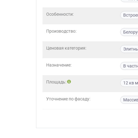
Приш
Особенности:
Встрое
Производство:
Белору
Ценовая категория:
Элитн
Выездно
Назначение:
В част
с образ
Нажим
Площадь:
12 кв м
Уточнение по фасаду:
Массив