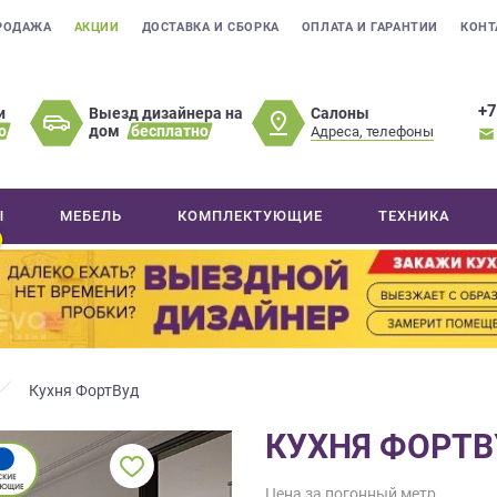
РОДАЖА
АКЦИИ
ДОСТАВКА И СБОРКА
ОПЛАТА И ГАРАНТИИ
КОНТ
+7
Салоны
и
Выезд дизайнера на
о
дом
бесплатно
Адреса, телефоны
Ы
МЕБЕЛЬ
КОМПЛЕКТУЮЩИЕ
ТЕХНИКА
Кухня ФортВуд
КУХНЯ ФОРТВ
Цена за погонный метр