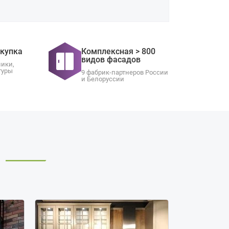
окупка
Комплексная > 800
видов фасадов
ники,
туры
9 фабрик-партнеров России
и Белоруссии