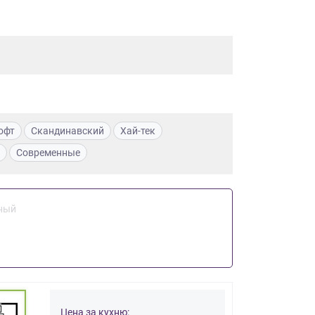
офт
Скандинавский
Хай-тек
Современные
ный
Цена за кухню: