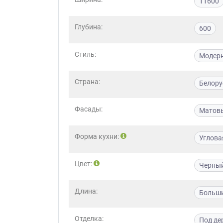
11600
Глубина:
600
Стиль:
Модер
Страна:
Белору
Фасады:
Матов
Форма кухни:
Углова
Цвет:
Черны
Длина:
Больш
Отделка:
Под де