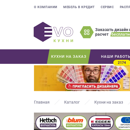
О КОМПАНИИ
МЕБЕЛЬ В КРЕДИТ
СЕРВИС
РАСП
Заказать дизайн 
расчет
бесплатн
Оставьте
ваши
контактные
КУХНИ НА ЗАКАЗ
НАШИ РАБОТ
данные
2174
Мы
свяжемся
с
вами
в
ближайшее
Главная
Каталог
Кухни на заказ
время
и
ответим
на