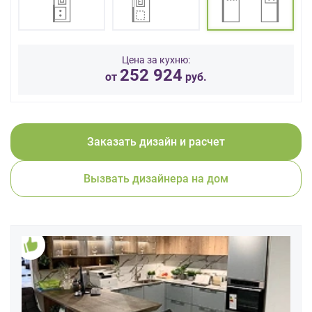
данных.
Цена за кухню:
252 924
от
руб.
Заказать дизайн и расчет
Вызвать дизайнера на дом