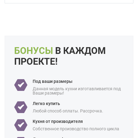
Форма кухни:
Угловая
Цвет:
Серый
Бежевый
Слоновая кость
Кремовый
Коричневый
Капучино
Длина:
Большие
Свои размеры
БОНУСЫ
В КАЖДОМ
Отделка:
Под дерево
ПРОЕКТЕ!
Особенности:
Встроенные
Готовые
Под потолок
Подвесные
С встроенной техникой
Под ваши размеры
Производство:
Российские
Данная модель кухни изготавливается под
Ваши размеры!
Ценовая
Премиум-класс
категория:
Легко купить
Назначение:
В квартиру
В частный дом
Любой способ оплаты. Рассрочка.
Для студии
Кухня от производителя
Площадь:
Собственное производство полного цикла
10 кв м
12 кв м
18 кв м