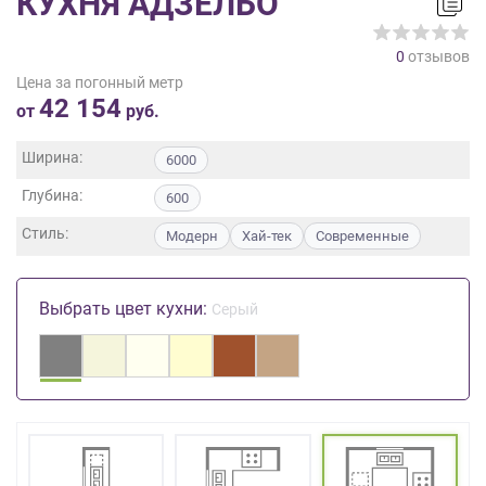
КУХНЯ АДЗЕЛЬО
на
обработку
0
отзывов
персональных
Цена за погонный метр
данных
,
42 154
а
от
руб.
также
Согласие
Ширина:
6000
на
Глубина:
обработку
600
персональных
Стиль:
Модерн
Хай-тек
Современные
данных
метрическими
программами
Выбрать цвет кухни:
Серый
в
порядке
и
на
условиях
Политики
обработки
персональных