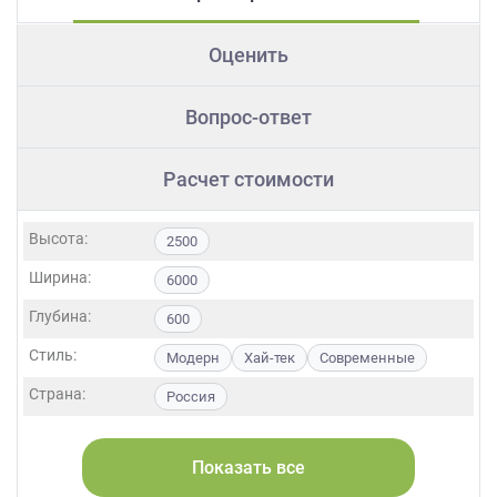
Оценить
Вопрос-ответ
Расчет стоимости
Высота:
2500
Ширина:
6000
Глубина:
600
Стиль:
Модерн
Хай-тек
Современные
Страна:
Россия
Фасады:
ЛДСП
МДФ
Пластик
Акрил
Пленка
Alvic / УФ лак
Эмаль
Показать все
Шпон
Глянцевые