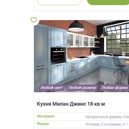
Приш
Выездно
с образ
Нажим
Кухня Милан Джинс 18 кв м
Материал:
Натуральное дерево, Ст
Форма:
Угловая, С островом, С 