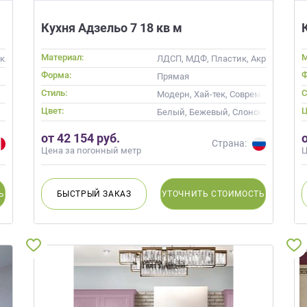
Кухня Адзельо 7 18 кв м
Материал:
М
екло, Массив
ЛДСП, МДФ, Пластик, Акрил, Пленка
Форма:
Ф
барной стойкой
Прямая
Стиль:
С
ий, Неоклассика
Модерн, Хай-тек, Современные
Цвет:
Ц
вая кость, Кремовый
Белый, Бежевый, Слоновая кость,
от 42 154 руб.
Страна:
Цена за погонный метр
Ц
Ь
БЫСТРЫЙ
ЗАКАЗ
УТОЧНИТЬ
СТОИМОСТЬ