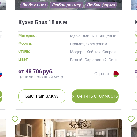
Кухня Бриз 18 кв м
Материал:
М
ил, Alvic / УФ лак, Эмаль, Шпон
МДФ, Эмаль, Глянцевые
Форма:
Ф
Прямая, С островом
Стиль:
С
менные
Модерн, Хай-тек, Современные
Цвет:
Ц
 кость, Кремовый, Капучино, Красный
Белый, Бирюзовый, Синий, Голубо
от 48 706 руб.
Страна:
Цена за погонный метр
Ц
Ь
БЫСТРЫЙ
ЗАКАЗ
УТОЧНИТЬ
СТОИМОСТЬ