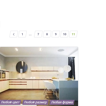
<
1
...
7
8
9
10
11