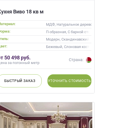
Кухня Виво 18 кв м
атериал:
, Alvic / УФ лак, Эмаль, Шпон, Глянцевые
МДФ, Натуральное дерево, Эмаль, Массив, Г
орма:
П-образная, С барной стойкой
тиль:
Модерн, Скандинавский, Хай-тек, Современн
вет:
 Кремовый, Коричневый
Бежевый, Слоновая кость, Кремовый, Фиста
от 50 498 руб.
Страна:
ена за погонный метр
БЫСТРЫЙ
ЗАКАЗ
УТОЧНИТЬ
СТОИМОСТЬ