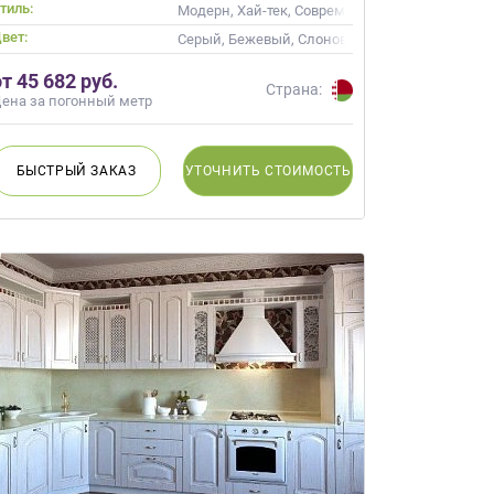
тиль:
ые
Модерн, Хай-тек, Современные
вет:
пучино
Серый, Бежевый, Слоновая кость, Кремовый, 
от 45 682 руб.
Страна:
ена за погонный метр
БЫСТРЫЙ
ЗАКАЗ
УТОЧНИТЬ
СТОИМОСТЬ