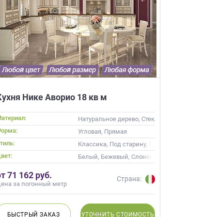
×
робки?
Кухня Нике Аворио 18 кв м
×
леко от
атериал:
ив
Натуральное дерево, Стекло, Массив, С патин
орма:
кой
Угловая, Прямая
тиль:
ика, Современные
Классика, Под старину, Прованс
ещение, подготовит
вет:
 для строителей
Белый, Бежевый, Слоновая кость, Кремовый
вы не купите мебель.
от 71 162 руб.
Страна:
ена за погонный метр
50 000 т.р.
уется?
БЫСТРЫЙ
ЗАКАЗ
УТОЧНИТЬ
СТОИМОСТЬ