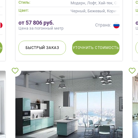
Стиль:
С
, Неоклассика, Современные
Модерн, Лофт, Хай-тек, Современн
Цвет:
Ц
олубой
Черный, Бежевый, Коричневый, Ка
от 57 806 руб.
Страна:
Цена за погонный метр
Ц
Ь
БЫСТРЫЙ
ЗАКАЗ
УТОЧНИТЬ
СТОИМОСТЬ