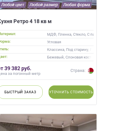
Кухня Ретро 4 18 кв м
атериал:
МДФ, Пленка, Стекло, С патиной
орма:
Угловая
тиль:
Классика, Под старину, Прованс
вет:
й
Бежевый, Слоновая кость, Кремовый, Капучи
от 39 382 руб.
Страна:
ена за погонный метр
БЫСТРЫЙ
ЗАКАЗ
УТОЧНИТЬ
СТОИМОСТЬ