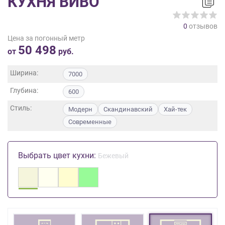
КУХНЯ ВИВО
на
обработку
0
отзывов
персональных
Цена за погонный метр
данных
,
50 498
а
от
руб.
также
Согласие
Ширина:
7000
на
Глубина:
обработку
600
персональных
Стиль:
Модерн
Скандинавский
Хай-тек
данных
Современные
метрическими
программами
в
Выбрать цвет кухни:
порядке
Бежевый
и
на
условиях
Политики
обработки
персональных