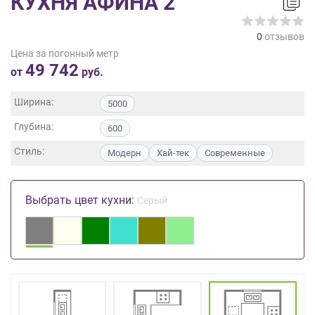
КУХНЯ АФИНА 2
на
обработку
0
отзывов
персональных
Цена за погонный метр
данных
,
49 742
а
от
руб.
также
Согласие
Ширина:
5000
на
Глубина:
обработку
600
персональных
Стиль:
Модерн
Хай-тек
Современные
данных
метрическими
программами
Выбрать цвет кухни:
Серый
в
порядке
и
на
условиях
Политики
обработки
персональных