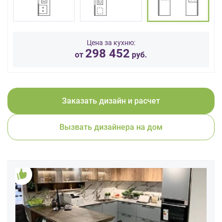
данных.
Цена за кухню:
298 452
от
руб.
Заказать дизайн и расчет
Вызвать дизайнера на дом