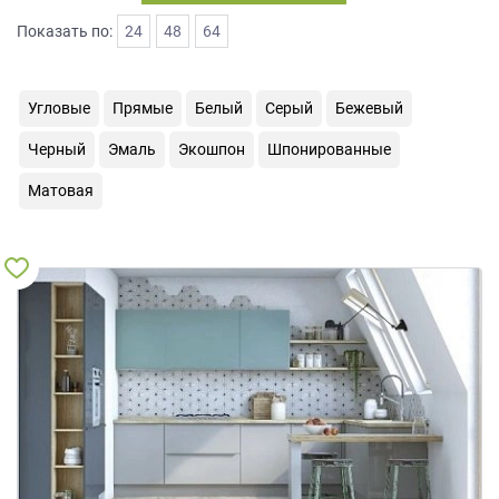
на
Показать по:
24
48
64
обработку
персональных
данных
,
Угловые
Прямые
Белый
Серый
Бежевый
а
также
Черный
Эмаль
Экошпон
Шпонированные
Согласие
на
Матовая
обработку
персональных
данных
метрическими
программами
в
порядке
и
на
условиях
Политики
обработки
персональных