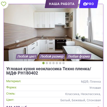
НАША РАБОТА
PRO
Угловая кухня неоклассика Техно пленка/
МДФ РН180402
Материал:
МДФ, Пленка
Форма:
Угловая
Стиль:
Классика, Неоклассика,
Скандинавский
Цвет:
Белый, Бежевый, Слоновая
кость