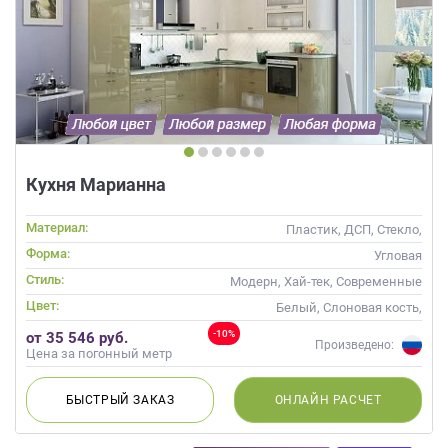
Кухня Марианна
Материал:
Пластик, ДСП, Стекло,
Глянцевые
Форма:
Угловая
Стиль:
Модерн, Хай-тек, Современные
Цвет:
Белый, Слоновая кость,
Кремовый, Зеленый,
-10%
от 35 546 руб.
Бирюзовый, Оливковый,
Произведено:
Цена за погонный метр
Салатовый
БЫСТРЫЙ
ЗАКАЗ
ОНЛАЙН
РАСЧЕТ