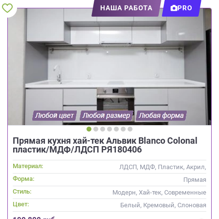
НАША РАБОТА
PRO
Прямая кухня хай-тек Альвик Blanco Colonal
пластик/МДФ/ЛДСП РЯ180406
Материал:
ЛДСП, МДФ, Пластик, Акрил,
Alvic / УФ лак,
Форма:
Прямая
Интегрированная ручка
Стиль:
Модерн, Хай-тек, Современные
Цвет:
Белый, Кремовый, Слоновая
кость