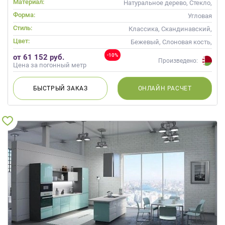
Материал:
Натуральное дерево, Стекло,
Массив
Форма:
Угловая
Стиль:
Классика, Скандинавский,
Неоклассика, Современные
Цвет:
Бежевый, Слоновая кость,
Кремовый, Зеленый,
-10%
от 61 152 руб.
Бирюзовый, Оливковый,
Произведено:
Цена за погонный метр
Салатовый, Мятный
БЫСТРЫЙ
ЗАКАЗ
ОНЛАЙН
РАСЧЕТ