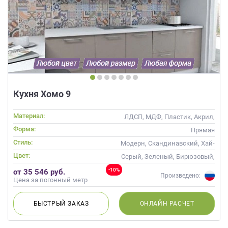
Кухня Хомо 9
Материал:
ЛДСП, МДФ, Пластик, Акрил,
Alvic / УФ лак
Форма:
Прямая
Стиль:
Модерн, Скандинавский, Хай-
тек, Современные
Цвет:
Серый, Зеленый, Бирюзовый,
Оливковый, Салатовый,
-10%
от 35 546 руб.
Мятный
Произведено:
Цена за погонный метр
БЫСТРЫЙ
ЗАКАЗ
ОНЛАЙН
РАСЧЕТ