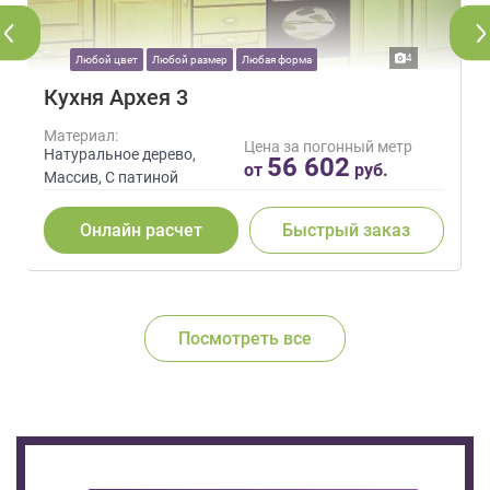
4
Любой цвет
Любой размер
Любая форма
Кухня Архея 3
Материал:
Цена за погонный метр
Натуральное дерево,
56 602
от
руб.
Массив, С патиной
Онлайн расчет
Быстрый заказ
Посмотреть все