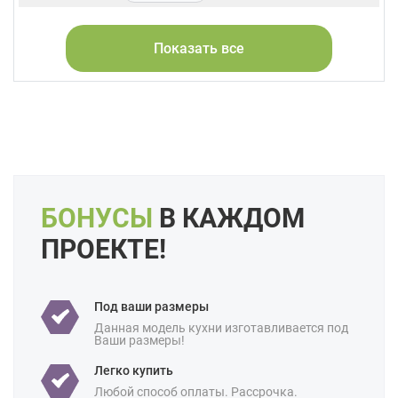
Фасады:
Натуральное дерево
Стекло
Массив
Показать все
Форма кухни:
Угловая
С островом
Цвет:
Зеленый
Бирюзовый
Оливковый
Салатовый
Мятный
Длина:
Большие
Свои размеры
Отделка:
Под дерево
БОНУСЫ
В КАЖДОМ
Особенности:
Встроенные
Готовые
С встроенной техникой
ПРОЕКТЕ!
Производство:
Белорусские
Ценовая
Премиум-класс
Под ваши размеры
категория:
Данная модель кухни изготавливается под
Ваши размеры!
Назначение:
В частный дом
Легко купить
Площадь:
18 кв м
Любой способ оплаты. Рассрочка.