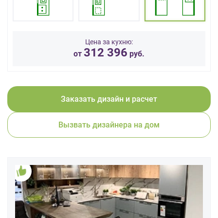
данных.
Цена за кухню:
312 396
от
руб.
Заказать дизайн и расчет
Вызвать дизайнера на дом