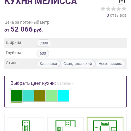
КУХНЯ МЕЛИССА
на
обработку
0
отзывов
персональных
Цена за погонный метр
данных
,
52 066
а
от
руб.
также
Согласие
Ширина:
7000
на
Глубина:
обработку
600
персональных
Стиль:
Классика
Скандинавский
Неоклассика
данных
метрическими
программами
Выбрать цвет кухни:
Зеленый
в
порядке
и
на
условиях
Политики
обработки
персональных