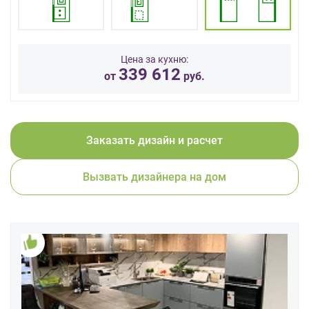
данных.
Цена за кухню:
339 612
от
руб.
Заказать дизайн и расчет
Вызвать дизайнера на дом