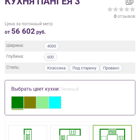
КУХНЯ ПАНГЕЯ 3
на
обработку
0
отзывов
персональных
Цена за погонный метр
данных
,
56 602
а
от
руб.
также
Согласие
Ширина:
4000
на
Глубина:
обработку
600
персональных
Стиль:
Классика
Под старину
Прованс
данных
метрическими
программами
Выбрать цвет кухни:
Зеленый
в
порядке
и
на
условиях
Политики
обработки
персональных