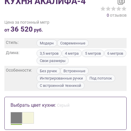
КУХНЯ АКАЛИФА-4
на
обработку
0
отзывов
персональных
Цена за погонный метр
данных
,
36 520
а
от
руб.
также
Согласие
Стиль:
Модерн
Современные
на
Длина:
обработку
3,5 метров
4 метра
5 метров
6 метров
персональных
Свои размеры
данных
Особенности:
Без ручек
Встроенные
метрическими
программами
Интегрированные ручки
Под потолок
в
С встроенной техникой
порядке
и
на
Выбрать цвет кухни:
Серый
условиях
Политики
обработки
персональных