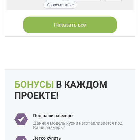
Современные
Страна:
Белоруссия
Показать все
Фасады:
МДФ
Шпон
Форма кухни:
Прямая
С островом
Цвет:
Серый
Длина:
Большие
Свои размеры
Отделка:
Под дерево
БОНУСЫ
В КАЖДОМ
Особенности:
Встроенные
Готовые
Под потолок
ПРОЕКТЕ!
С встроенной техникой
Производство:
Российские
Ценовая
Под ваши размеры
Бюджетные
категория:
Данная модель кухни изготавливается под
Ваши размеры!
Назначение:
В квартиру
В частный дом
Легко купить