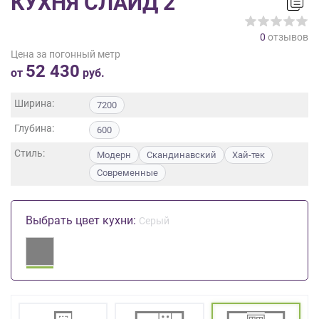
КУХНЯ СЛАЙД 2
на
обработку
0
отзывов
персональных
Цена за погонный метр
данных
,
52 430
а
от
руб.
также
Согласие
Ширина:
7200
на
Глубина:
обработку
600
персональных
Стиль:
Модерн
Скандинавский
Хай-тек
данных
Современные
метрическими
программами
в
Выбрать цвет кухни:
порядке
Серый
и
на
условиях
Политики
обработки
персональных