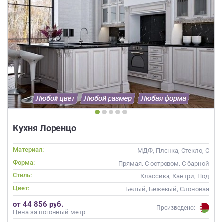
Кухня Лоренцо
Материал:
МДФ, Пленка, Стекло, С
патиной
Форма:
Прямая, С островом, С барной
стойкой
Стиль:
Классика, Кантри, Под
старину, Прованс
Цвет:
Белый, Бежевый, Слоновая
кость, Кремовый
от 44 856 руб.
Произведено:
Цена за погонный метр