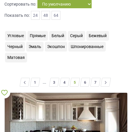
Сортировать по:
на
обработку
Показать по:
24
48
64
персональных
данных
,
а
также
Угловые
Прямые
Белый
Серый
Бежевый
Согласие
Черный
Эмаль
Экошпон
Шпонированные
на
обработку
Матовая
персональных
данных
метрическими
программами
<
1
...
3
4
5
6
>
7
в
порядке
и
на
условиях
Политики
обработки
персональных