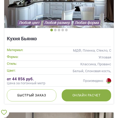
данных.
Кухня Бьянко
Материал:
МДФ, Пленка, Стекло, С
патиной
Форма:
Угловая
Стиль:
Классика, Прованс
Цвет:
Белый, Слоновая кость,
Кремовый, Капучино
от 44 856 руб.
Произведено:
Цена за погонный метр
БЫСТРЫЙ
ЗАКАЗ
ОНЛАЙН
РАСЧЕТ