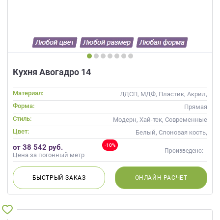
Кухня Авогадро 14
Материал:
ЛДСП, МДФ, Пластик, Акрил,
Пленка, Alvic / УФ лак, Эмаль,
Форма:
Прямая
Шпон
Стиль:
Модерн, Хай-тек, Современные
Цвет:
Белый, Слоновая кость,
Кремовый, Коричневый,
-10%
от 38 542 руб.
Капучино, Белый верх темный
Произведено:
Цена за погонный метр
низ
БЫСТРЫЙ
ЗАКАЗ
ОНЛАЙН
РАСЧЕТ