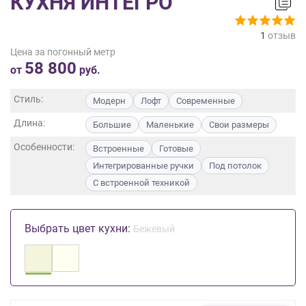
КУХНЯ ИНТЕГРО
на
обработку
1
отзыв
персональных
Цена за погонный метр
данных
,
58 800
а
от
руб.
также
Согласие
Стиль:
Модерн
Лофт
Современные
на
Длина:
обработку
Большие
Маленькие
Свои размеры
персональных
Особенности:
Встроенные
Готовые
данных
Интегрированные ручки
Под потолок
метрическими
программами
С встроенной техникой
в
порядке
и
Выбрать цвет кухни:
Бежевый
на
условиях
Политики
обработки
персональных