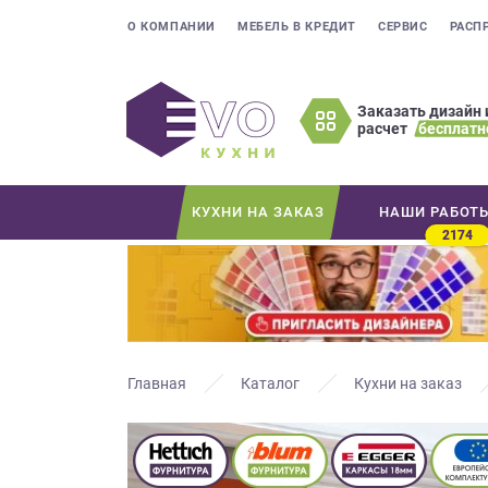
О КОМПАНИИ
МЕБЕЛЬ В КРЕДИТ
СЕРВИС
РАСП
Заказать дизайн 
расчет
бесплатн
Оставьте
ваши
контактные
КУХНИ НА ЗАКАЗ
НАШИ РАБОТ
данные
2174
Мы
свяжемся
с
вами
в
ближайшее
Главная
Каталог
Кухни на заказ
время
и
ответим
на