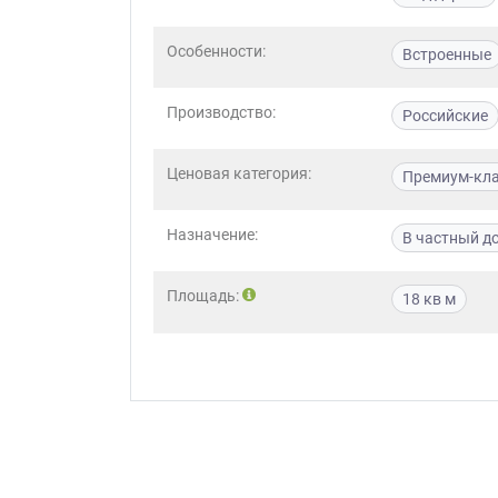
Приш
Особенности:
Встроенные
Производство:
Российские
Ценовая категория:
Премиум-кл
Выездно
Назначение:
В частный д
с образ
Нажим
Площадь:
18 кв м