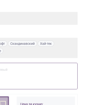
офт
Скандинавский
Хай-тек
е
евый
Цена за кухню: