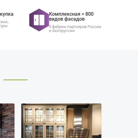
окупка
Комплексная > 800
видов фасадов
ники,
туры
9 фабрик-партнеров России
и Белоруссии