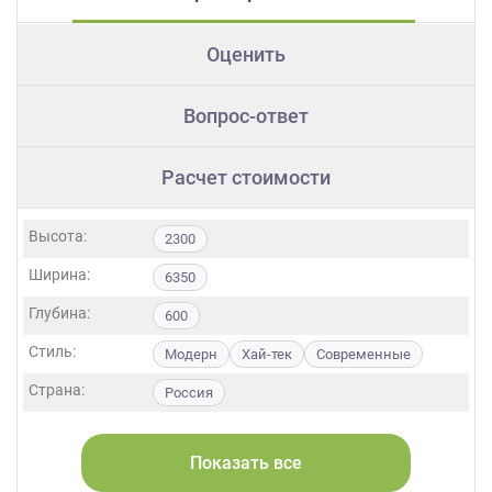
Оценить
Вопрос-ответ
Расчет стоимости
Высота:
2300
Ширина:
6350
Глубина:
600
Стиль:
Модерн
Хай-тек
Современные
Страна:
Россия
Фасады:
МДФ
Пластик
Акрил
Alvic / УФ лак
Показать все