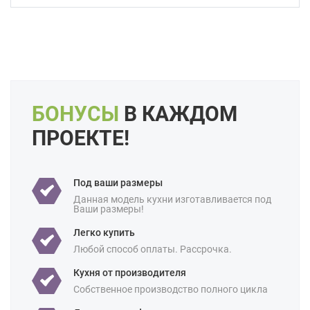
Форма кухни:
Угловая
С барной стойкой
Цвет:
Белый
Бежевый
Слоновая кость
Кремовый
Длина:
6 метров
Большие
Свои размеры
Особенности:
Встроенные
Готовые
БОНУСЫ
В КАЖДОМ
Интегрированные ручки
ПРОЕКТЕ!
С встроенной техникой
Производство:
Российские
Под ваши размеры
Ценовая
Бюджетные
Данная модель кухни изготавливается под
категория:
Ваши размеры!
Назначение:
В квартиру
Для студии
Легко купить
Площадь:
8 кв м
9 кв м
10 кв м
12 кв м
Любой способ оплаты. Рассрочка.
Кухня от производителя
Собственное производство полного цикла