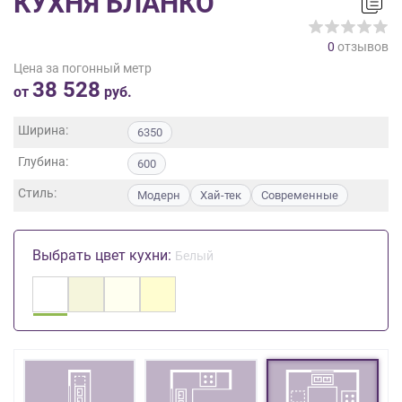
КУХНЯ БЛАНКО
на
обработку
0
отзывов
персональных
Цена за погонный метр
данных
,
38 528
а
от
руб.
также
Согласие
Ширина:
6350
на
Глубина:
обработку
600
персональных
Стиль:
Модерн
Хай-тек
Современные
данных
метрическими
программами
Выбрать цвет кухни:
Белый
в
порядке
и
на
условиях
Политики
обработки
персональных