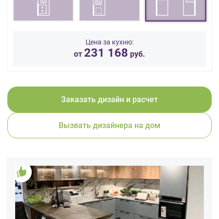
данных.
Цена за кухню:
231 168
от
руб.
Заказать дизайн и расчет
Вызвать дизайнера на дом