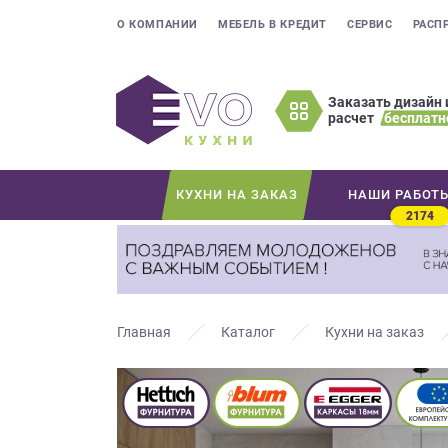
О КОМПАНИИ
МЕБЕЛЬ В КРЕДИТ
СЕРВИС
РАСП
Заказать дизайн 
расчет
бесплатн
Оставьте
ваши
контактные
КУХНИ НА ЗАКАЗ
НАШИ РАБОТ
данные
2174
Мы
свяжемся
с
вами
в
Главная
Каталог
Кухни на заказ
ближайшее
время
и
ответим
на