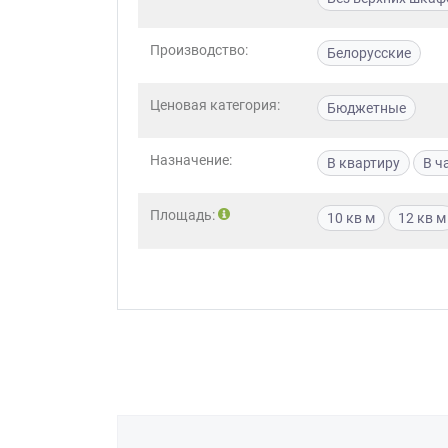
Приш
Производство:
Белорусские
Ценовая категория:
Бюджетные
Назначение:
В квартиру
В ч
Выездно
Площадь:
10 кв м
12 кв м
с образ
Нажим