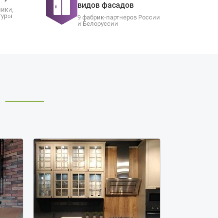
видов фасадов
ники,
туры
9 фабрик-партнеров России
и Белоруссии