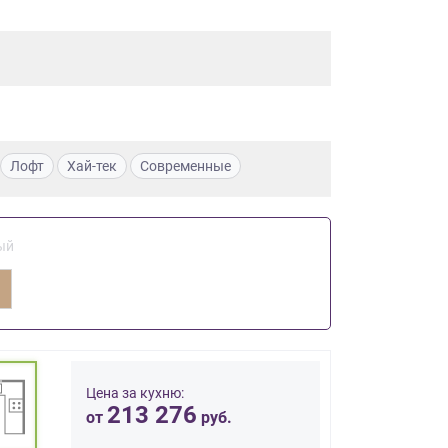
Лофт
Хай-тек
Современные
ый
Цена за кухню:
213 276
от
руб.