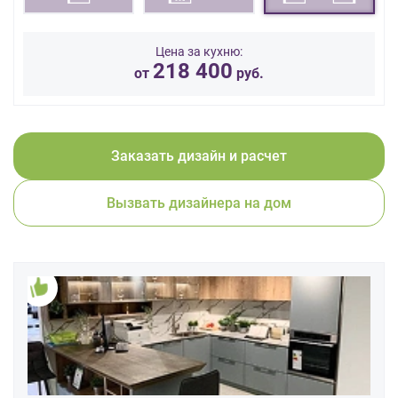
данных.
Цена за кухню:
218 400
от
руб.
Заказать дизайн и расчет
Вызвать дизайнера на дом