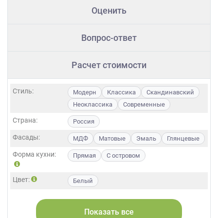
Оценить
Вопрос-ответ
Расчет стоимости
Стиль:
Модерн
Классика
Скандинавский
Неоклассика
Современные
Страна:
Россия
Фасады:
МДФ
Матовые
Эмаль
Глянцевые
Форма кухни:
Прямая
С островом
Цвет:
Белый
Длина:
Большие
Маленькие
Свои размеры
Показать все
Особенности:
Встроенные
Готовые