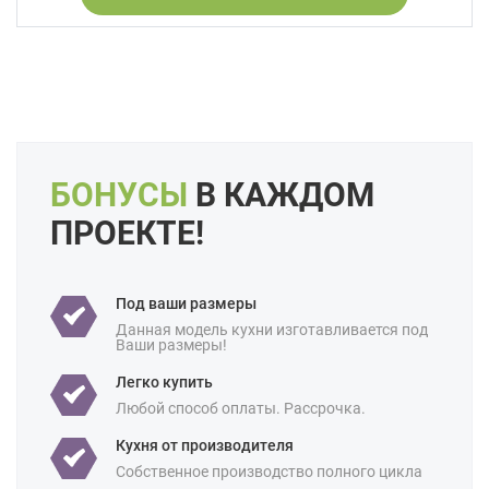
Интегрированные ручки
Под потолок
С встроенной техникой
Производство:
Российские
Ценовая
Премиум-класс
категория:
Площадь:
5 кв м
6 кв м
7 кв м
8 кв м
БОНУСЫ
В КАЖДОМ
9 кв м
10 кв м
12 кв м
18 кв м
ПРОЕКТЕ!
Под ваши размеры
Данная модель кухни изготавливается под
Ваши размеры!
Легко купить
Любой способ оплаты. Рассрочка.
Кухня от производителя
Собственное производство полного цикла