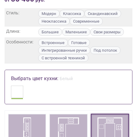
на
обработку
Стиль:
Модерн
Классика
Скандинавский
персональных
Неоклассика
Современные
данных
,
а
Длина:
Большие
Маленькие
Свои размеры
также
Особенности:
Встроенные
Готовые
Согласие
на
Интегрированные ручки
Под потолок
обработку
С встроенной техникой
персональных
данных
метрическими
Выбрать цвет кухни:
Белый
программами
в
порядке
и
на
условиях
Политики
обработки
персональных