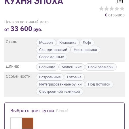
КУХНЯ ЭПОХА
на
обработку
0
отзывов
персональных
Цена за погонный метр
данных
,
33 600
а
от
руб.
также
Согласие
Стиль:
Модерн
Классика
Лофт
на
Скандинавский
Неоклассика
обработку
Современные
персональных
данных
Длина:
Большие
Маленькие
Свои размеры
метрическими
Особенности:
программами
Встроенные
Готовые
в
Интегрированные ручки
Под потолок
порядке
С встроенной техникой
и
на
условиях
Выбрать цвет кухни:
Белый
Политики
обработки
персональных