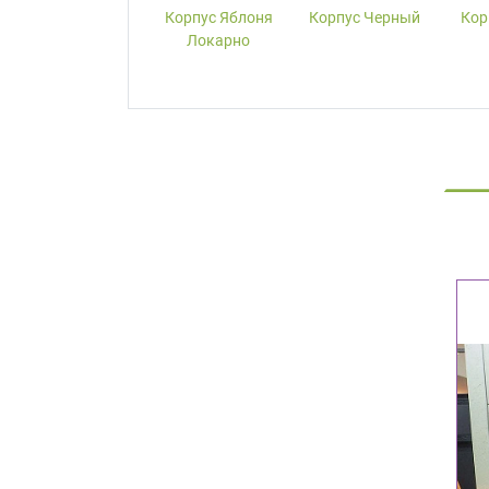
Корпус W1000-
Корпус Яблоня
Корпус Черный
Кор
ST19 Белый
Локарно
Премиум