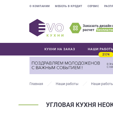
О КОМПАНИИ
МЕБЕЛЬ В КРЕДИТ
СЕРВИС
РАСП
Заказать дизайн 
расчет
бесплатн
Оставьте
ваши
контактные
КУХНИ НА ЗАКАЗ
НАШИ РАБОТ
данные
2174
Мы
свяжемся
с
вами
в
Главная
Наши работы
Наши работы
ближайшее
время
и
УГЛОВАЯ КУХНЯ НЕО
ответим
на