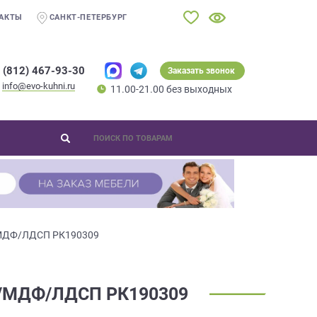
АКТЫ
САНКТ-ПЕТЕРБУРГ
 (812) 467-93-30
Заказать звонок
info@evo-kuhni.ru
11.00-21.00 без выходных
к/МДФ/ЛДСП РК190309
/МДФ/ЛДСП РК190309